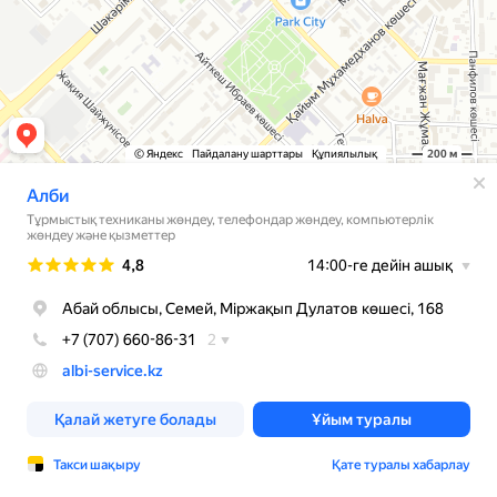
© Яндекс
Пайдалану шарттары
Құпиялылық
200 м
Алби
Тұрмыстық техниканы жөндеу, телефондар жөндеу, компьютерлік
жөндеу және қызметтер
Рейтинг
4,8
14:00-ге дейін ашық
Абай облысы, Семей, Міржақып Дулатов көшесі, 168
+7 (707) 660-86-31
2
albi-service.kz
Қалай жетуге болады
Ұйым туралы
Такси шақыру
Қате туралы хабарлау