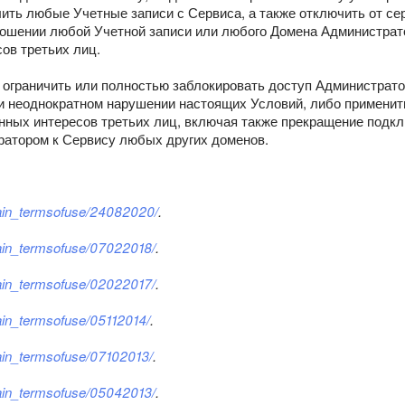
лить любые Учетные записи с Сервиса, а также отключить от с
тношении любой Учетной записи или любого Домена Администрат
ов третьих лиц.
ие ограничить или полностью заблокировать доступ Администрат
ри неоднократном нарушении настоящих Условий, либо примени
онных интересов третьих лиц, включая также прекращение подк
ратором к Сервису любых других доменов.
main_termsofuse/24082020/
.
main_termsofuse/07022018/
.
main_termsofuse/02022017/
.
main_termsofuse/05112014/
.
main_termsofuse/07102013/
.
main_termsofuse/05042013/
.