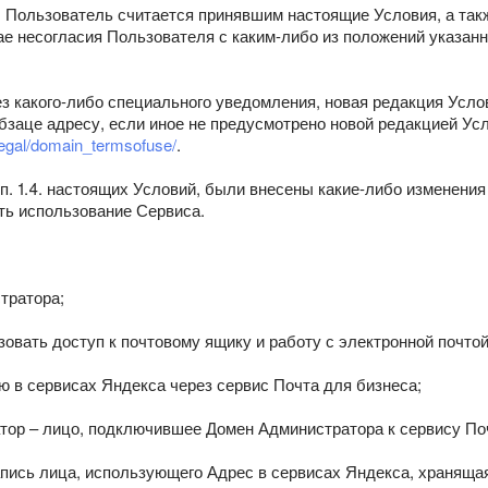
, Пользователь считается принявшим настоящие Условия, а так
чае несогласия Пользователя с каким-либо из положений указан
з какого-либо специального уведомления, новая редакция Услов
бзаце адресу, если иное не предусмотрено новой редакцией У
legal/domain_termsofuse/
.
 п. 1.4. настоящих Условий, были внесены какие-либо изменени
ть использование Сервиса.
тратора;
овать доступ к почтовому ящику и работу с электронной почто
 в сервисах Яндекса через сервис Почта для бизнеса;
тор – лицо, подключившее Домен Администратора к сервису Поч
пись лица, использующего Адрес в сервисах Яндекса, хранящая