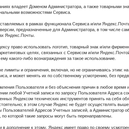
ованиях владеет Доменом Администратора, а также товарными зн
ональными возможностями Сервиса.
оставляемых в рамках функционала Сервиса и/или Яндекс.Почт
версии, предназначенные для Администратора, в том числе са
ах Яндекс.Почты.
ексу право использовать логотип, товарный знак и/или фирмен
ркетинговых целях, связанных с Сервисом и/или Яндекс.Почто
ему какого-либо вознаграждения за такое использование.
е лимиты и ограничения, включая, но не ограничиваясь этим: н
иса, и может менять их по собственному усмотрению, без пред
омления Пользователя и без объяснения причин в любое время и
нии любой Учетной записи по запросу Пользователя Адреса со
енных Яндексом технических инструментов принять на себя об
тоятельно; в этом случае Яндекс не будет осуществлять выш
сы Пользователей Адресов Учетных записей, а Администратор о
по которой такие запросы могут быть перенаправлены.
й и в дополнение к этому, Яндекс имеет право по своему усмот