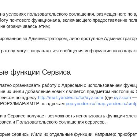
а условиях пользовательского соглашения, размещенного по а
боту почтового функционала, включающего предоставление пол
 не ограничиваясь этим;
ированное за Администратором, либо доступное Администратор
тратору могут направляться сообщения информационного харак
ные функции Сервиса
платно организовать работу с Адресами с использованием фун
тие их и/или добавление новых является предметом настоящих 
фейсом по адресу
http://mail.yandex.ru/for/xyz.com
(где
xyz.com
— 
ен POP3/IMAP/SMTP по адресам
pop.yandex.ru
/
imap.yandex.ru
/
smtp
ии в Сервисе получает возможность использовать функции элект
рвиса и Пользовательского соглашения сервисов.
торые сервисы и/или их отдельные функции, например: приобре