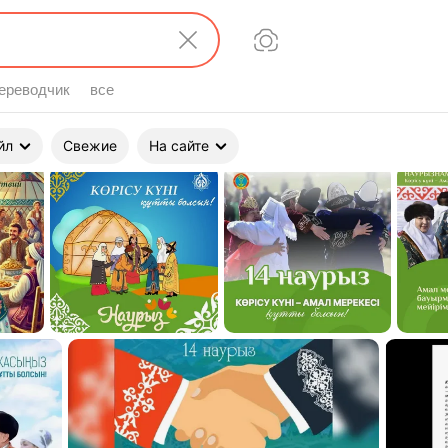
ереводчик
все
йл
Свежие
На сайте