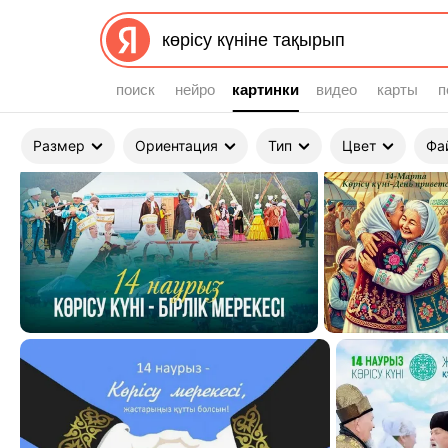
поиск
нейро
картинки
картинки
видео
карты
п
Улучшить свой запрос
Размер
Ориентация
Тип
Цвет
Фа
Картинки