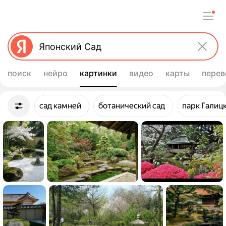
поиск
нейро
картинки
видео
карты
перев
Улучшить свой запрос
сад камней
ботанический сад
парк Галиц
Картинки