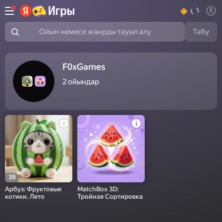
Табу
Ойын немесе жанрды тауып алу
F0xGames
2
ойындар
39
Арбуз: Фруктовые
MatchBox 3D:
котики. Лето
Тройная Сортировка