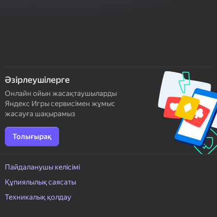
Әзірлеушілерге
Онлайн ойын жасақтаушыларды
Яндекс Игры сервисімен жұмыс
жасауға шақырамыз
Толығырақ
Пайдаланушы келісімі
Құпиялылық саясаты
Техникалық қолдау