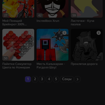
27
42
59
Мой Поющий
Incredibox Xrun
Ласточки - Куча
Брейнрот 300%
пазлов
Оригинал
18+
50
Пайетки Симулятор
Месть Кальмарам -
Проклятая дорога
Цвета по Номерам
Рэгдолл Шоу!
1
2
3
4
5
Соңы