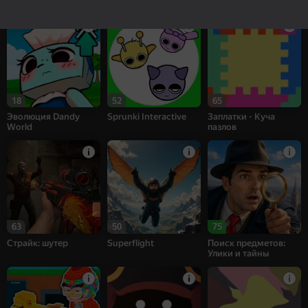
Адмирал
18
52
65
Эволюция Dandy
Sprunki Interactive
Заплатки - Куча
World
пазлов
63
50
75
Страйк: шутер
Superflight
Поиск предметов:
Улики и тайны