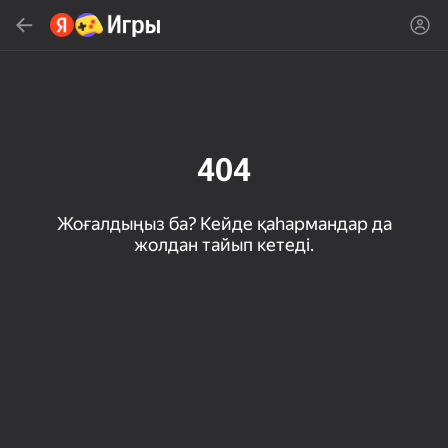
Табу
Ойын немесе жанрды тауып алу
Яндекс Игры
Кеңес береміз
404
Жоғалдыңыз ба? Кейде қаһармандар да
жолдан тайып кетеді.
18+
32
50
Милые Плитки: Puzzle
Кликер "Великий из
МГЕ Статус
бродячих псов"