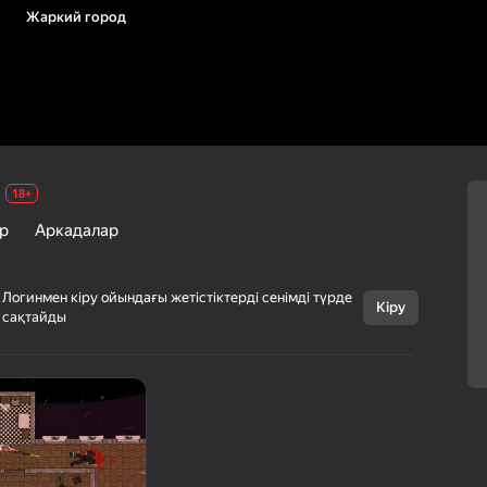
Жаркий город
18+
р
Аркадалар
Логинмен кіру ойындағы жетістіктерді сенімді түрде
Кіру
сақтайды
Бас тарту
Жаркий город
18+
Blessed Threads
Боевиктер
Аркадалар