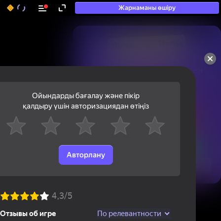
Жарнаманы өшіру
50+ топ ойындар, олармен

ойнайды, тіпті

«ойнамайтындар» да
Ойындарды бағалау және пікір
қалдыру үшін авторизациядан өтіңіз
Авторлану
Қарау