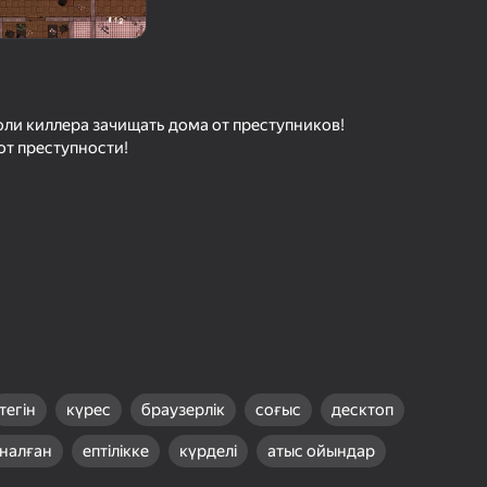
шыларды бағалау
іру
Кіру
етістіктерді
рде сақтайды
роли киллера зачищать дома от преступников!
от преступности!
Ойнау
Ойын туралы толығырақ
тегін
күрес
браузерлік
соғыс
десктоп
рналған
ептілікке
күрделі
атыс ойындар