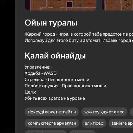
4,3
Ойын
Логинмен к
ойындағы ж
Ойын туралы
сенімді тү
Жаркий город - игра, в которой тебе предстоит в 
Используй для этого биту и автомат! Избавь город 
Қалай ойнайды
Управление:
Ходьба - WASD
Стрельба - Левая кнопка мыши
Подбор оружия - Правая кнопка мыши
Цель:
Убить всех врагов на уровне
тіркеуді қажет етпейтін
жүктеу қажет емес
компьютерге арналған
еліктірер
зейінге а