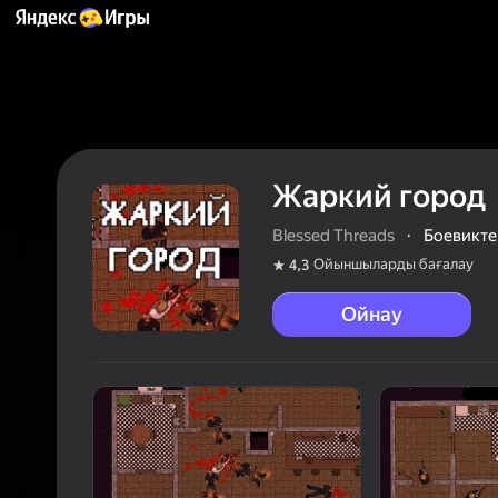
Жаркий город
Blessed Threads
·
Боевикте
Ойыншыларды бағалау
4,3
Ойнау