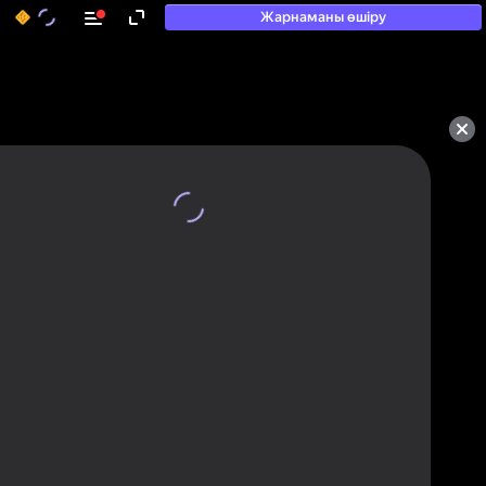
Жарнаманы өшіру
50+ топ ойындар, олармен

ойнайды, тіпті

«ойнамайтындар» да
Қарау