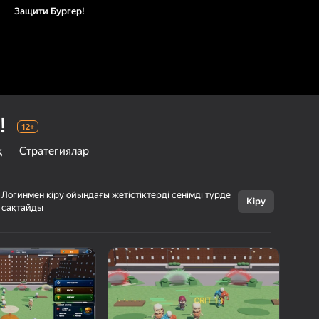
Защити Бургер!
!
12+
қ
Стратегиялар
Логинмен кіру ойындағы жетістіктерді сенімді түрде
Кіру
сақтайды
Бас тарту
Защити Бургер!
12+
Hollow Lantern
Казуалдық
Стратегиялар