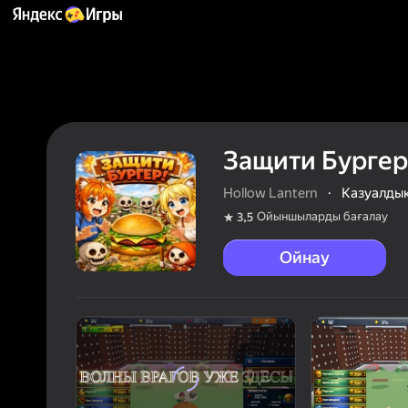
Защити Бургер
Hollow Lantern
·
Казуалды
Ойыншыларды бағалау
3,5
Ойнау