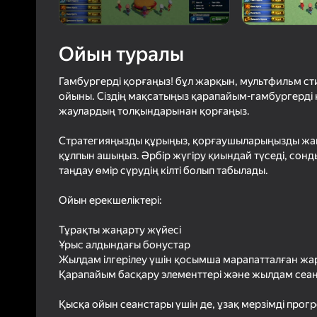
3,5
Ойын
Логинмен к
ойындағы ж
Ойын туралы
сенімді тү
Гамбургерді қорғаңыз! бұл жарқын, мультфильм ст
ойыны. Сіздің мақсатыңыз қарапайым-гамбургерді қ
жаулардың толқындарынан қорғаңыз.
Стратегияңызды құрыңыз, қорғаушыларыңызды жа
құлпын ашыңыз. Әрбір жүгіру қиындай түседі, со
таңдау өмір сүрудің кілті болып табылады.
Ойын ерекшеліктері:
Тұрақты жаңарту жүйесі
Ұрыс алдындағы бонустар
Жылдам ілгерілеу үшін қосымша марапатталған ж
Қарапайым басқару элементтері және жылдам сеа
Қысқа ойын сеанстары үшін де, ұзақ мерзімді прогр