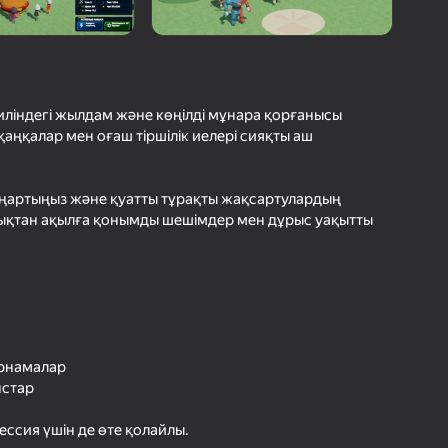
шыларды бағалау
іру
Кіру
етістіктерді
рде сақтайды
иліндегі жылдам және көңілді мұнара қорғанысы
аңқалар мен оғаш тіршілік иелері сияқты аш
Ойнау
ңартыңыз және қуатты тұрақты жақсартулардың
ндықтан ақылға қонымды шешімдер мен дұрыс уақытты
Ойын туралы толығырақ
арнамалар
нстар
ессия үшін де өте қолайлы.