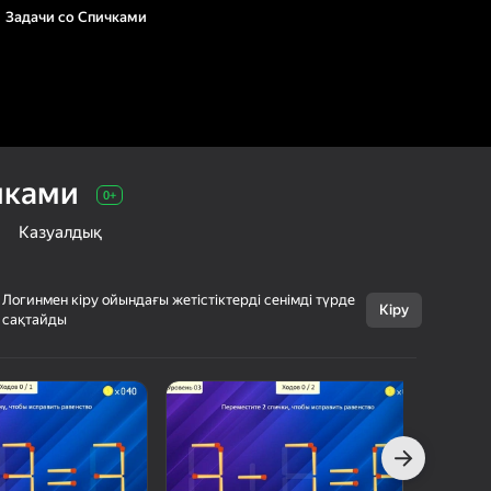
Задачи со Спичками
чками
0+
Казуалдық
Логинмен кіру ойындағы жетістіктерді сенімді түрде
Кіру
сақтайды
Бас тарту
Задачи со
0+
Спичками
Taber Play
Ойжұмбақтар
Казуалдық