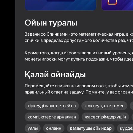
3,2
Ойын
Логинмен к
Ойын туралы
ойындағы ж
сенімді тү
Задачи со Спичками - это математическая игра, в
спички в пределах допустимого количества раз, чт
Кроме того, когда игрок завершит новый уровень,
монеты игроки могут купить подсказки, чтобы иде
Қалай ойнайды
Перемещайте спички на игровом поле, чтобы изме
правильный ответ на задачу. Помните, у вас огран
тіркеуді қажет етпейтін
жүктеу қажет емес
компьютерге арналған
жасөспірімдер үшін
ұялы
онлайн
дамытушы ойындар
күрдел