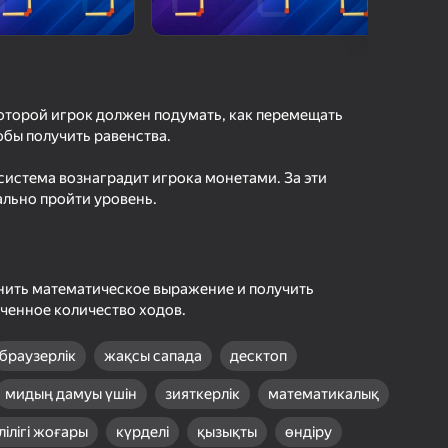
шыларды бағалау
іру
Кіру
етістіктерді
рде сақтайды
 которой игрок должен подумать, как перемещать
обы получить равенства.
Ойнау
 система вознаградит игрока монетами. За эти
ально пройти уровень.
Ойын туралы толығырақ
нить математическое выражение и получить
иченное количество ходов.
браузерлік
жақсы сапада
десктоп
мидың дамуы үшін
зияткерлік
математикалық
ілігі жоғары
күрделі
қызықты
өндіру