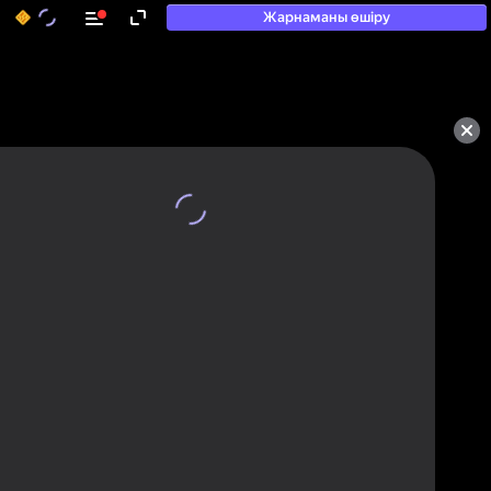
Жарнаманы өшіру
50+ топ ойындар, олармен

ойнайды, тіпті

«ойнамайтындар» да
Қарау