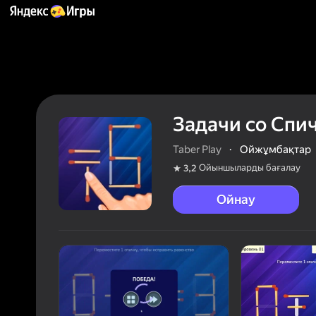
Задачи со Спи
Taber Play
·
Ойжұмбақтар
Ойыншыларды бағалау
3,2
Ойнау