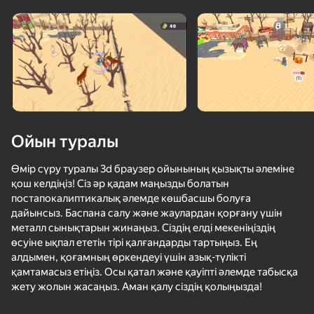
Ойын туралы
Өмір сүру туралы 3d браузер ойынының қызықты әлеміне
қош келдіңіз! Сіз әр қадам маңызды болатын
постапокалиптикалық әлемде көшбасшы болуға
дайынсыз. Баспана салу және жаулардан қорғану үшін
металл сынықтарын жинаңыз. Сіздің елді мекеніңіздің
өсуіне ықпал ететін тірі қалғандарды тартыңыз. Ең
алдымен, қоғамның өркендеуі үшін азық-түлікті
қамтамасыз етіңіз. Осы қатал және қауіпті әлемде табысқа
50+ топ ойындар, оларды ойнайды

63
66
жету жолын жасаңыз. Аман қалу сіздің қолыңызда!
тіпті «ойнамайтын» адамдар да
Обби на Клавишах: +1 к Скорости
Sniper for Brainrot
Bed Wars
Битва Креп