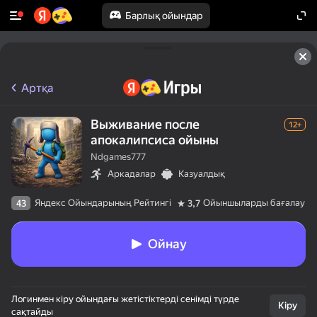
Барлық ойындар
Артқа
Выживание после
12+
апокалипсиса ойыны
Ndgames777
Аркадалар
Казуалдық
Яндекс Ойындарының Рейтингі
Ойыншыларды бағалау
43
3,7
Ойнау
Логинмен кіру ойындағы жетістіктерді сенімді түрде
Кіру
сақтайды