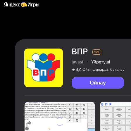
ВПР
12+
javasf
·
Үйретуші
Ойыншыларды бағалау
4,0
Ойнау