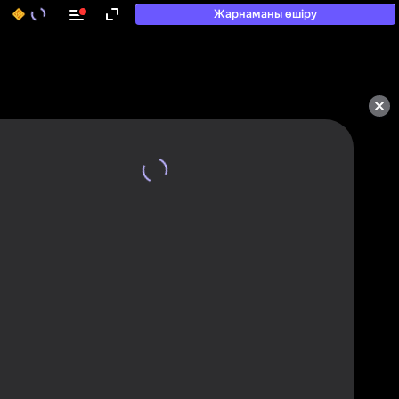
Жарнаманы өшіру
50+ топ ойындар, олармен

ойнайды, тіпті

«ойнамайтындар» да
Қарау