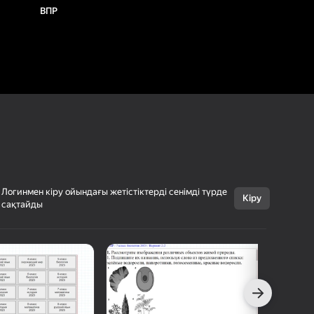
ВПР
Логинмен кіру ойындағы жетістіктерді сенімді түрде
Кіру
сақтайды
Бас тарту
ВПР
12+
javasf
Үйретуші