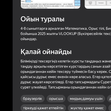
4,0
Ойын
Логинмен к
ойындағы ж
Ойын туралы
сенімді тү
4-8 сыныптарға арналған Математика, Орыс тілі, Б
бойынша 2025 жылғы VLOOKUP (Бүкілресейлік текс
ойындар.
Қалай ойнайды
Біліміңізді тексергіңіз келетін курсты таңдаңыз және
таңдау арқылы көрсетілген курстардың санын азай
орындағаннан кейін тексеру түймесін басу керек. 
қайсысы дұрыс емес екенін көре аласыз. Егер қател
дұрыс жауап көрсетіледі. Егер тапсырмадағы Сурет
сурет үлкейеді. Тапсырманы орындағаннан кейін ол
браузерлік
орысша
мидың дамуы үшін
тіркеуді қажет етпейтін
жүктеу қажет емес