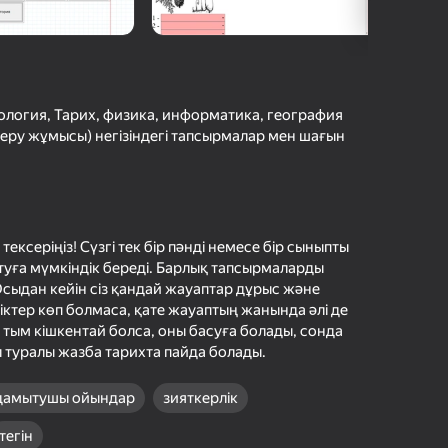
шыларды бағалау
іру
Кіру
етістіктерді
рде сақтайды
иология, Тарих, физика, информатика, география
еру жұмысы) негізіндегі тапсырмалар мен шағын
Ойнау
Жүктеу
Ойын туралы толығырақ
 тексеріңіз! Сүзгі тек бір пәнді немесе бір сыныпты
туға мүмкіндік береді. Барлық тапсырмаларды
Осыдан кейін сіз қандай жауаптар дұрыс және
іктер көп болмаса, қате жауаптың жанында әлі де
 тым кішкентай болса, оны басуға болады, сонда
 туралы жазба тарихта пайда болады.
дамытушы ойындар
зияткерлік
тегін