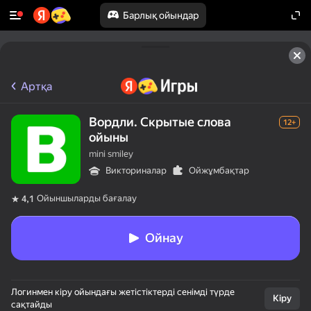
Барлық ойындар
Артқа
Вордли. Скрытые слова
12+
ойыны
mini smiley
Викториналар
Ойжұмбақтар
Ойыншыларды бағалау
4,1
Ойнау
50+ үздік ойындар,

Логинмен кіру ойындағы жетістіктерді сенімді түрде
оларды ойнайтын

Кіру
сақтайды
тіпті «ойнамайды»
