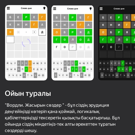
дегендер де
Қарау
Ойын туралы
"Вордли. Жасырын сөздер " - бұл сіздің эрудиция
деңгейіңізді көтеріп қана қоймай, логикалық
қабілеттеріңізді тексеретін қызықты басқатырғыш. Бұл
50+ топ ойындар, оларды ойнайды

ойында сіздің міндетіңіз-тек алты әрекеттен тұратын
тіпті «ойнамайтын» адамдар да
сөздерді шешу.