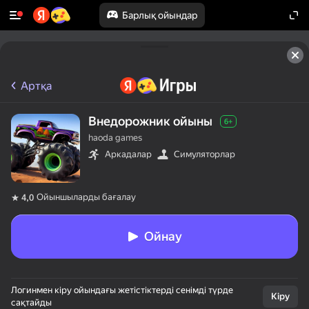
Барлық ойындар
Артқа
Внедорожник ойыны
6+
haoda games
Аркадалар
Симуляторлар
Ойыншыларды бағалау
4,0
Ойнау
Логинмен кіру ойындағы жетістіктерді сенімді түрде
Кіру
сақтайды