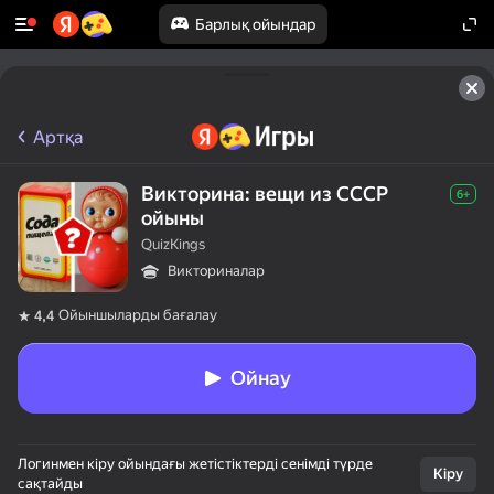
Барлық ойындар
Артқа
Викторина: вещи из СССР
6+
ойыны
QuizKings
Викториналар
Ойыншыларды бағалау
4,4
Ойнау
Логинмен кіру ойындағы жетістіктерді сенімді түрде
Кіру
сақтайды