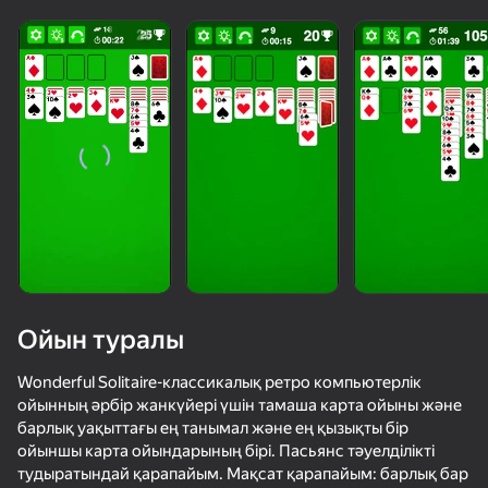
Ойын туралы
Wonderful Solitaire-классикалық ретро компьютерлік
ойынның әрбір жанкүйері үшін тамаша карта ойыны және
барлық уақыттағы ең танымал және ең қызықты бір
84
53
70
64
ойыншы карта ойындарының бірі. Пасьянс тәуелділікті
Solitaire Classic Klondike
Will it Crush? Кликер Дробилка
Косынка: пасьянс
тудыратындай қарапайым. Мақсат қарапайым: барлық бар