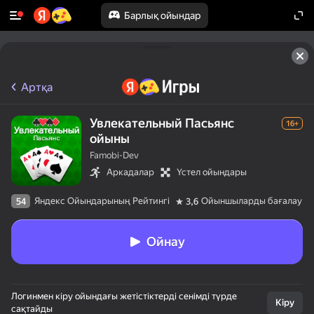
Барлық ойындар
Артқа
Увлекательный Пасьянс
16+
ойыны
Famobi-Dev
Аркадалар
Үстел ойындары
Яндекс Ойындарының Рейтингі
Ойыншыларды бағалау
54
3,6
Ойнау
Логинмен кіру ойындағы жетістіктерді сенімді түрде
Кіру
сақтайды