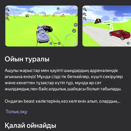
Құрылғыны бұрыңыз
Ойын тек көлденең
бағдарда ғана істейді
Жүктеу
Ойын туралы
Ашулы жарыстар мен қауіпті шыңдардың адреналиндік
ағынына еніңіз! Мұнда сізді тік беткейлер, күшті секірулер
және кенеттен тұзақтар күтіп тұр, мұнда әр сәт
жылдамдық пен байсалдылық шайқасы болып табылады.
Ондаған beast көліктерінің кез келгенін алып, олардың
ОЙНАУ
беріктігін тексеріңіз: максимумды сығыңыз, рейстерге
Толық оқу
секіріңіз және соқтығысқан кезде көліктердің қалай
мыжылып, жарылып жатқанын бақылаңыз. Ережелер жоқ-
Қалай ойнайды
сіздің ақылсыздығыңыз бен жетегіңіз үшін толық