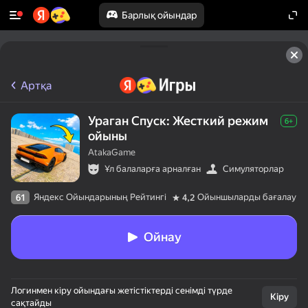
Барлық ойындар
Артқа
Ураган Спуск: Жесткий режим
6+
ойыны
AtakaGame
Ұл балаларға арналған
Симуляторлар
Яндекс Ойындарының Рейтингі
Ойыншыларды бағалау
61
4,2
Ойнау
Логинмен кіру ойындағы жетістіктерді сенімді түрде
Кіру
сақтайды