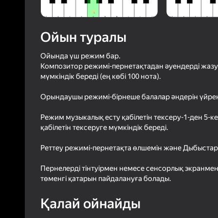
3,8
Ойын
Логинмен к
ойындағы ж
Ойын туралы
сенімді тү
Ойында үш режим бар.
Композитор режимі-пернетақтадан әуендерді жазу
мүмкіндік береді (ең көбі 100 нота).
Орындаушы режимі-бірнеше балалар әндерін үйрену
Режим музыкалық есту қабілетін тексеру-1-ден 5-к
қабілетін тексеруге мүмкіндік береді.
Реттеу режимі-пернетақта өлшемін және Дыбыстар 
Пернелерді тінтуірмен немесе сенсорлық экранмен
төменгі қатарын пайдалануға болады.
Қалай ойнайды