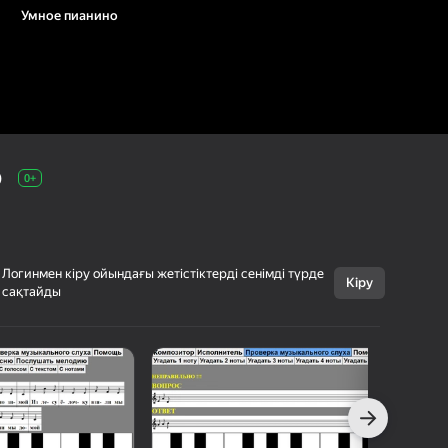
Умное пианино
о
0+
Логинмен кіру ойындағы жетістіктерді сенімді түрде
Кіру
сақтайды
Бас тарту
Умное пианино
0+
javasf
Үйретуші