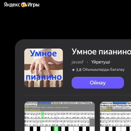
Умное пианин
javasf
·
Үйретуші
Ойыншыларды бағалау
3,8
Ойнау