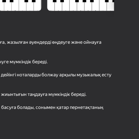
шыларды бағалау
іру
Кіру
етістіктерді
рде сақтайды
ға, жазылған әуендерді өңдеуге және ойнауға
Ойнау
Жүктеу
ге мүмкіндік береді.
Ойын туралы толығырақ
е дейінгі ноталарды болжау арқылы музыкалық есту
жиынтығын таңдауға мүмкіндік береді.
 басуға болады, сонымен қатар пернетақтаның