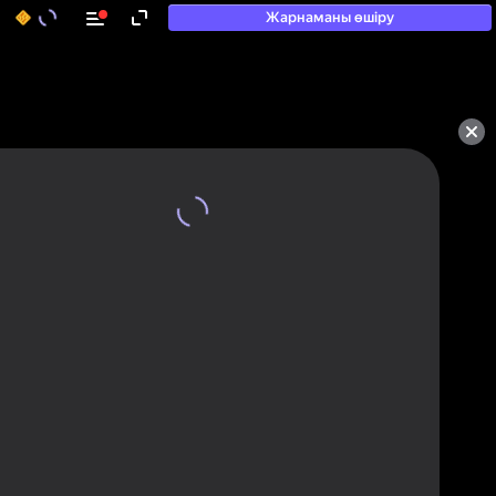
Жарнаманы өшіру
50+ топ ойындар, олармен

ойнайды, тіпті

«ойнамайтындар» да
Қарау