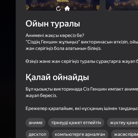
3,6
Ойын
Логинмен к
Ойын туралы
ойындағы ж
сенімді тү
Анимені жақсы көресіз бе?
"Сіздің Геншин жұпыңыз" викторинасын өткізіп, ой
жан серігіңіз бола алатынын біліңіз.
Өзіңіз және жан серігіңіз туралы сұрақтарға жауап
Қалай ойнайды
Бұл қызықты викторинада Сіз Геншин импакт аним
жауап бересіз.
Ережелер қарапайым, екі нұсқаның ішінен таңдаңыз
аниме
тіркеуді қажет етпейтін
жүктеу қаже
десктоп
компьютерге арналған
жасөспірім