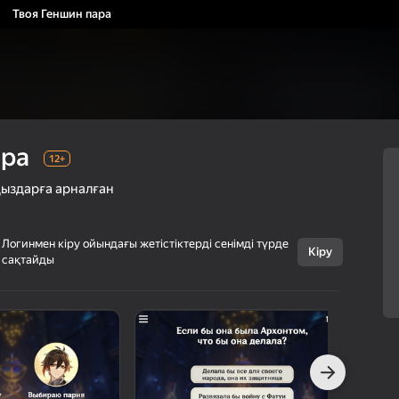
Твоя Геншин пара
ара
12+
ыздарға арналған
Логинмен кіру ойындағы жетістіктерді сенімді түрде
Кіру
сақтайды
Бас тарту
Твоя Геншин
12+
пара
Layaa
Викториналар
Қыздарға арналған