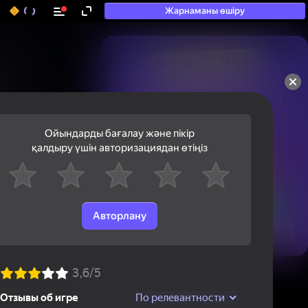
Жарнаманы өшіру
50+ топ ойындар, олармен

ойнайды, тіпті

«ойнамайтындар» да
Ойындарды бағалау және пікір
қалдыру үшін авторизациядан өтіңіз
Авторлану
Қарау