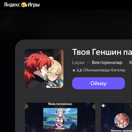
Твоя Геншин п
Layaa
·
Викториналар
Қ
Ойыншыларды бағалау
3,6
Ойнау