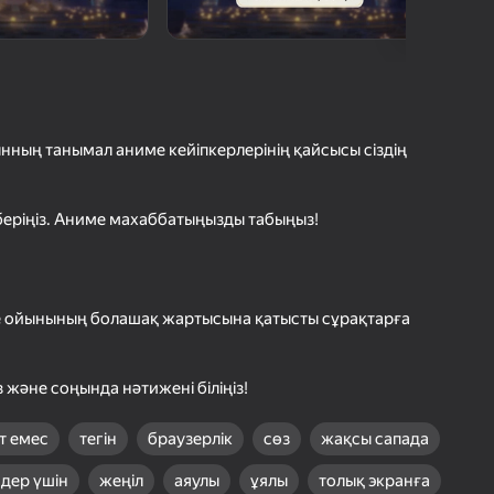
шыларды бағалау
іру
Кіру
етістіктерді
рде сақтайды
ынның танымал аниме кейіпкерлерінің қайсысы сіздің
Ойнау
 беріңіз. Аниме махаббатыңызды табыңыз!
Ойын туралы толығырақ
е ойынының болашақ жартысына қатысты сұрақтарға
 және соңында нәтижені біліңіз!
т емес
тегін
браузерлік
сөз
жақсы сапада
дер үшін
жеңіл
аяулы
ұялы
толық экранға