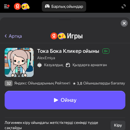
Барлық ойындар
Артқа
Тока Бока Кликер ойыны
0+
AlexEmiya
Казуалдық
Қыздарға арналған
Яндекс Ойындарының Рейтингі
Ойыншыларды бағалау
32
3,8
Ойнау
Логинмен кіру ойындағы жетістіктерді сенімді түрде
Кіру
сақтайды