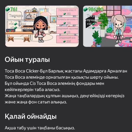
Құрылғыны бұрыңыз
Ойын тек көлденең
бағдарда ғана істейді
Ойын туралы
Toca Boca Clicker-Бұл Барлық жастағы Адамдарға Арналған
Toca Boca әлемінде орнатылған қызықты шерту ойыны.
Бұл ойында Сіз Toca Boca әлемінің фондары мен
кейіпкерлерін таба аласыз.
Жаңа таңбалардың құлпын ашыңыз, деңгейіңізді көтеріңіз
және жаңа фон сатып алыңыз.
ОЙНАУ
Қалай ойнайды
Ақша табу үшін таңбаны басыңыз.