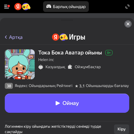
Барлық ойындар
Артқа
Тока Бока Аватар ойыны
0+
Helen inc
Казуалдық
Ойжұмбақтар
Яндекс Ойындарының Рейтингі
Ойыншыларды бағалау
38
3,1
Ойнау
Логинмен кіру ойындағы жетістіктерді сенімді түрде
Кіру
сақтайды