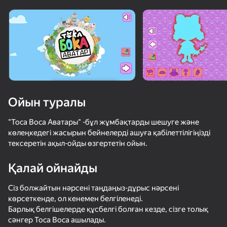
Құрылғыны бұрыңыз
Ойын тек көлденең
бағдарда ғана істейді
Ойын туралы
"Toca Boca Аватары" -бұл жұмбақтарды шешуге және
көлеңкедегі жасырын бейнелерді ашуға қабілеттілігіңізді
тексеретін ақыл-ойды өзгертетін ойын.
Қалай ойнайды
ОЙНАУ
Сіз болжайтын нәрсені таңдаңыз-дұрыс нәрсені
көрсеткенде, ол кенемен белгіленеді.
73
55
70
Барлық белгішелерде құсбелгі болған кезде, сізге толық
Обби на Клавишах: +1 к Скорости
Тока Мир: Особняк суперзвезды
Монстр с щупальцами : поймай всех девочек
сәнгер Toca Boca ашылады.