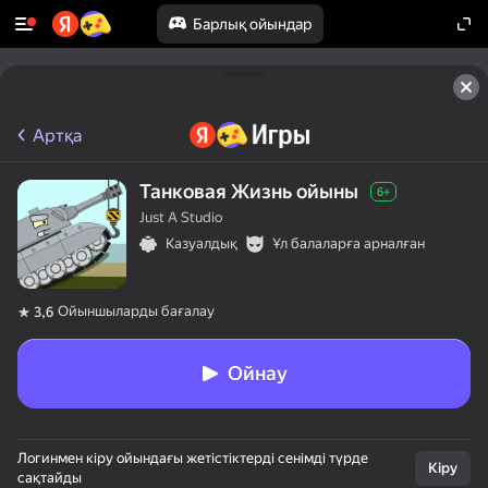
Барлық ойындар
Артқа
Танковая Жизнь ойыны
6+
Just A Studio
Казуалдық
Ұл балаларға арналған
Ойыншыларды бағалау
3,6
Ойнау
Логинмен кіру ойындағы жетістіктерді сенімді түрде
Кіру
сақтайды