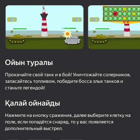
Құрылғыны бұрыңыз
Ойын тек көлденең
бағдарда ғана істейді
Ойын туралы
Прокачайте свой танк и в бой! Уничтожайте соперников,
запасайтесь топливом, победите босса злых танков и
станьте легендой!
Қалай ойнайды
ОЙНАУ
Нажмите на кнопку сражения, далее выберите клетку на
поле, если попадётся снаряд, то у вас появляется
дополнительный выстрел.