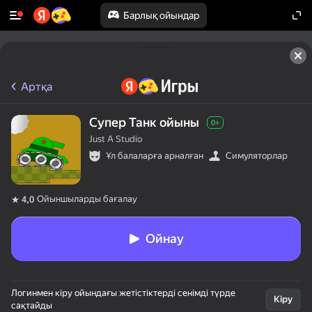
Барлық ойындар
Артқа
Супер Танк ойыны
0+
Just A Studio
Ұл балаларға арналған
Симуляторлар
Ойыншыларды бағалау
4,0
Ойнау
Логинмен кіру ойындағы жетістіктерді сенімді түрде
Кіру
сақтайды