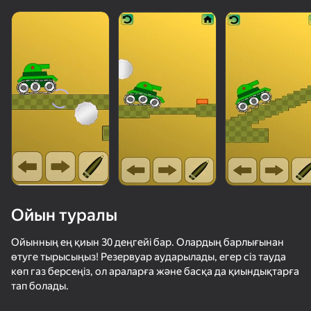
Ойын туралы
Ойынның ең қиын 30 деңгейі бар. Олардың барлығынан
өтуге тырысыңыз! Резервуар аударылады, егер сіз тауда
көп газ берсеңіз, ол араларға және басқа да қиындықтарға
тап болады.