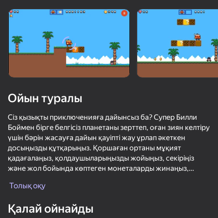
Құрылғыны бұрыңыз
Ойын тек көлденең
бағдарда ғана істейді
Ойын туралы
Сіз қызықты приключенияға дайынсыз ба? Супер Билли
Боймен бірге белгісіз планетаны зерттеп, оған зиян келтіру
үшін бәрін жасауға дайын қауіпті жау ұрлап әкеткен
досыңызды құтқарыңыз. Қоршаған ортаны мұқият
қадағалаңыз, қолдаушыларыңызды жойыңыз, секіріңіз
және жол бойында көптеген монеталарды жинаңыз,
ОЙНАУ
сонымен қатар сіздің кейіпкеріңіз өсіп, әлдеқайда күшті
Толық оқу
болу үшін дамиды. Сондай-ақ, сіз өзіңіздің өміріңізді
қорғау үшін қуатты от шарларын атып, үлкен жекпе-жекте
Қалай ойнайды
ең үлкен қарсыласыңызбен кездесуге дайын соңғы