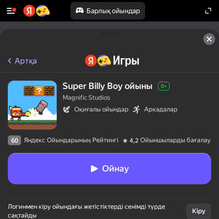
Барлық ойындар
Артқа
Super Billy Boy ойыны
0+
Magnific Studios
Оқиғалы ойындар
Аркадалар
Яндекс Ойындарының Рейтингі
Ойыншыларды бағалау
60
4,2
Ойнау
Логинмен кіру ойындағы жетістіктерді сенімді түрде
Кіру
сақтайды