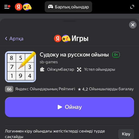
Барлық ойындар
Артқа
Судоку на русском ойыны
0+
sb-games
Ойжұмбақтар
Үстел ойындары
Яндекс Ойындарының Рейтингі
Ойыншыларды бағалау
66
4,2
Ойнау
Логинмен кіру ойындағы жетістіктерді сенімді түрде
Кіру
сақтайды