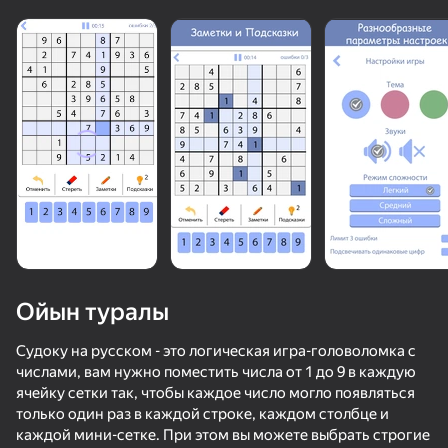
Ойын туралы
Судоку на русском - это логическая игра-головоломка с
числами, вам нужно поместить числа от 1 до 9 в каждую
ячейку сетки так, чтобы каждое число могло появляться
65
77
86
75
только один раз в каждой строке, каждом столбце и
Bullet Run!
Слова из букв - Кроссворды
Block Blast 2048
Судоку
каждой мини-сетке. При этом вы можете выбрать строгие