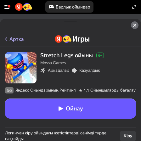
Барлық ойындар
Артқа
Stretch Legs ойыны
6+
Mossa Games
Аркадалар
Казуалдық
Яндекс Ойындарының Рейтингі
Ойыншыларды бағалау
56
4,1
Ойнау
50+ үздік ойындар,

Логинмен кіру ойындағы жетістіктерді сенімді түрде
оларды ойнайтын

Кіру
сақтайды
тіпті «ойнамайды»
