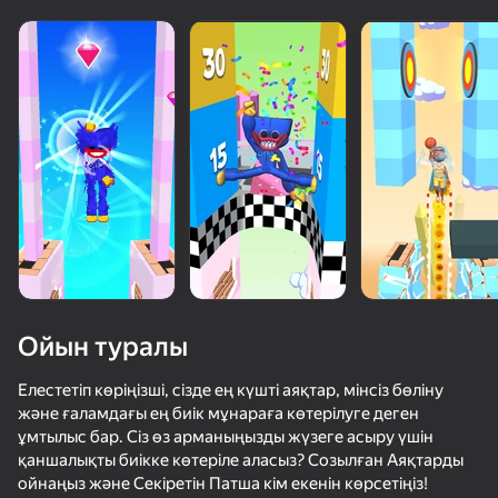
дегендер де
Қарау
Ойын туралы
Елестетіп көріңізші, сізде ең күшті аяқтар, мінсіз бөліну
және ғаламдағы ең биік мұнараға көтерілуге деген
ұмтылыс бар. Сіз өз арманыңызды жүзеге асыру үшін
50+ топ ойындар, оларды ойнайды

қаншалықты биікке көтеріле аласыз? Созылған Аяқтарды
тіпті «ойнамайтын» адамдар да
ойнаңыз және Секіретін Патша кім екенін көрсетіңіз!