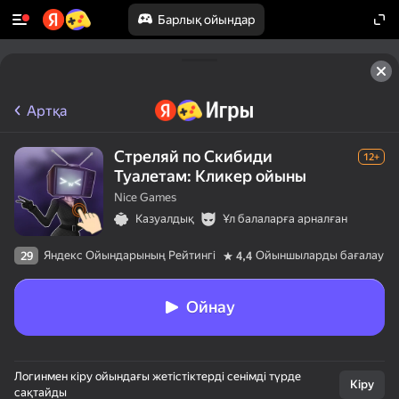
Барлық ойындар
Артқа
Стреляй по Скибиди
12+
Туалетам: Кликер ойыны
Nice Games
Казуалдық
Ұл балаларға арналған
Яндекс Ойындарының Рейтингі
Ойыншыларды бағалау
29
4,4
Ойнау
Логинмен кіру ойындағы жетістіктерді сенімді түрде
Кіру
сақтайды