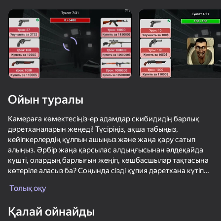
Құрылғыны бұрыңыз
Ойын тек көлденең
бағдарда ғана істейді
Ойын туралы
Камераға көмектесіңіз-ер адамдар скибидидің барлық
дәретханаларын жеңеді! Түсіріңіз, ақша табыңыз,
кейіпкерлердің құлпын ашыңыз және жаңа қару сатып
алыңыз. Әрбір жаңа қарсылас алдыңғысынан әлдеқайда
күшті, олардың барлығын жеңіп, көшбасшылар тақтасына
көтеріле аласыз ба? Соңында сізді құпия дәретхана күтіп
ОЙНАУ
тұр!
Толық оқу
53
71
65
59
Қалай ойнайды
Выстрел Снайпера
Space Wars Battleground
Stick It Battle