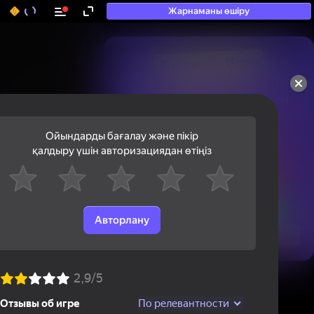
Жарнаманы өшіру
50+ топ ойындар, олармен

ойнайды, тіпті

«ойнамайтындар» да
Ойындарды бағалау және пікір
қалдыру үшін авторизациядан өтіңіз
Авторлану
Қарау