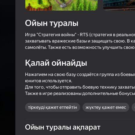
2,9
Ойын
Логинмен к
ойындағы ж
Ойын туралы
сенімді тү
Игра "Стратегия войны" - RTS (стратегия в реаль
захватывать вражеские базы и защищать свою. В к
самолёты. Также есть возможность улучшить свою 
Қалай ойнайды
Нажатием на свою базу создаётся группа из боевы
юнитов используется.
Для того, чтобы отправить боевую технику захват
Также в игре реализованы дополнительные бонусы 
тіркеуді қажет етпейтін
жүктеу қажет емес
Ойын туралы ақпарат