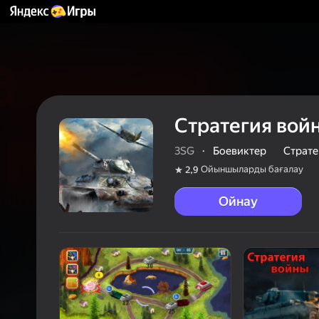
Стратегия вой
3SG
·
Боевиктер
Страте
Ойыншыларды бағалау
2,9
Ойнау