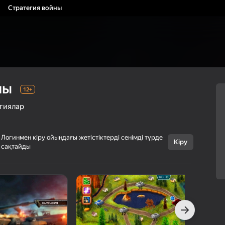
Стратегия войны
ны
12+
гиялар
Логинмен кіру ойындағы жетістіктерді сенімді түрде
Кіру
сақтайды
Бас тарту
Стратегия
12+
войны
3SG
Боевиктер
Стратегиялар