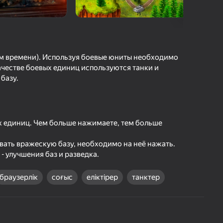
шыларды бағалау
іру
Кіру
етістіктерді
рде сақтайды
ном времени). Используя боевые юниты необходимо
ачестве боевых единиц используются танки и
Ойнау
базу.
Ойын туралы толығырақ
х единиц. Чем больше нажимаете, тем больше
ывать вражескую базу, необходимо на неё нажать.
- улучшения баз и разведка.
браузерлік
соғыс
еліктірер
танктер