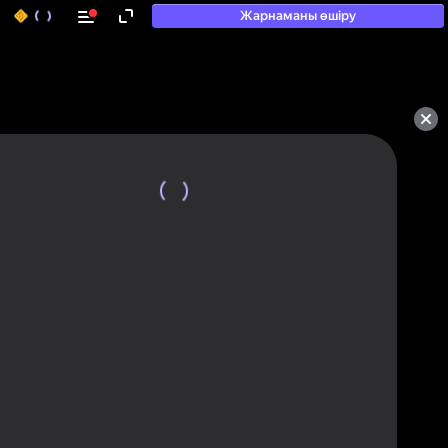
Жарнаманы өшіру
50+ топ ойындар, олармен

ойнайды, тіпті

«ойнамайтындар» да
Қарау