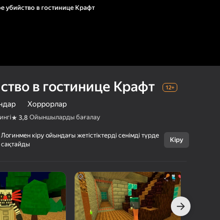
е убийство в гостинице Крафт
ство в гостинице Крафт
12+
ндар
Хоррорлар
ингі
Ойыншыларды бағалау
3,8
Логинмен кіру ойындағы жетістіктерді сенімді түрде
Бас тарту
Кіру
сақтайды
Страшное
12+
убийство в
гостинице
Крафт
MirraGames
Оқиғалы ойындар
Хоррорлар