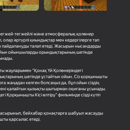
с Ойындарының Рейтингі
шыларды бағалау
іру
Кіру
етістіктерді
рде сақтайды
 егжей-тегжейлі және атмосфералық қолөнер
 олар әртүрлі қиындықтар мен кедергілерге тап
Жүктеу
н пайдалануды талап етеді. Жасырын нысандарды
Ойнау
 ойын ойыншыларды орындықтарының шетінде
ынады.
ы жауларымен "Қонақ Үй Қолөнеріндегі
Ойын туралы толығырақ
дықтарының шетінде ұстайтын ойын. Сіз қорқынышты
ға жаңадан келген болсаңыз да, бұл ойын сіздің
сені қалайтын қызықты шытырман оқиғаны ұсынады.
і Қорқынышты Кісі өлтіру" фильмінде сізді күтіп
жасырынып, бейхабар қонақтарға шабуыл жасауды
шты қарсылас етеді.