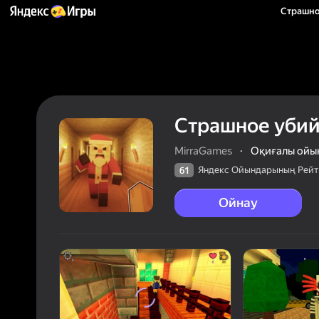
Страшно
Страшное убий
MirraGames
·
Оқиғалы ойы
Яндекс Ойындарының Рейт
61
Ойнау