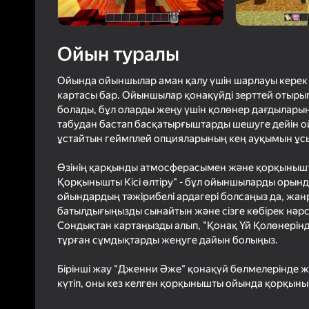
61
Яндек
3,8
Ойын
Ойын туралы
Логинмен к
ойындағы ж
сенімді тү
Ойында ойыншылар аман қалу үшін шарлауы керек
картасы бар. Ойыншылар қонақүйді зерттей отырып,
болады, бұл оларды жеңу үшін қолөнер дағдылары
табудан бастап басқатырғыштарды шешуге дейін
ұстайтын геймплей опцияларының кең ауқымын ұс
Өзінің қарқынды атмосферасымен және қорқынышт
Қорқынышты Кісі өлтіру" - бұл ойыншыларды орын
ойындардың тәжірибелі ардагері болсаңыз да, жанр
батылдығыңызды сынайтын және сізге көбірек нәр
Сондықтан картаңызды алып, "Қонақ Үй Қолөнеріндег
тұрған сұмдықтарды жеңуге дайын болыңыз.
Бірінші жау "Дженни Әже" қонақүй бөлмелерінде 
күтіп, оны кез келген қорқынышты ойында қорқыны