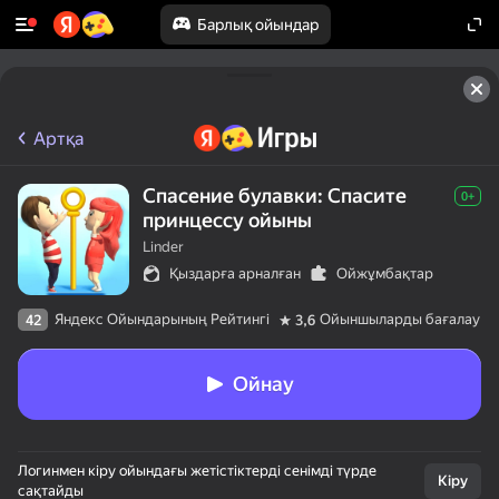
Барлық ойындар
Артқа
Спасение булавки: Спасите
0+
принцессу ойыны
Linder
Қыздарға арналған
Ойжұмбақтар
Яндекс Ойындарының Рейтингі
Ойыншыларды бағалау
42
3,6
Ойнау
Логинмен кіру ойындағы жетістіктерді сенімді түрде
Кіру
сақтайды