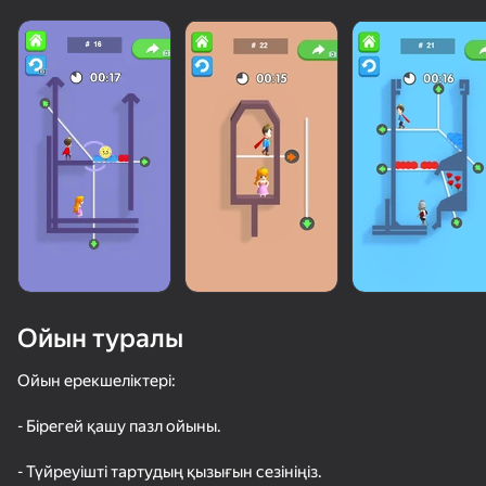
Ойын туралы
Ойын ерекшеліктері:
- Бірегей қашу пазл ойыны.
50+ топ ойындар, оларды ойнайды

тіпті «ойнамайтын» адамдар да
- Түйреуішті тартудың қызығын сезініңіз.