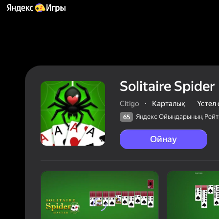
Solitaire Spider
Citigo
·
Карталық
Үстел
Яндекс Ойындарының Рейт
65
Ойнау