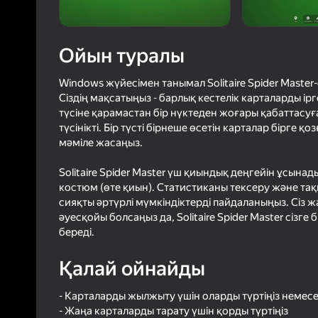
65
Яндек
4,3
Ойын
Логинмен к
Ойын туралы
ойындағы ж
сенімді тү
Windows жүйесімен танымал Solitaire Spider Maste
Сіздің мақсатыңыз - барлық кестелік карталарды і
түсіне қарамастан бір нүктеден жоғары қабаттасуға 
түсінікті. Бір түсті бірнеше өсетін карталар бірге 
мәміле жасаңыз.
Solitaire Spider Master үш қиындық деңгейін ұсынад
костюм (өте қиын). Статистиканы тексеру және т
сияқты әртүрлі мүмкіндіктерді пайдаланыңыз. Сіз 
әуесқойы болсаңыз да, Solitaire Spider Master сіз
береді.
Қалай ойнайды
- Карталарды жылжыту үшін оларды түртіңіз немесе
- Жаңа карталарды тарату үшін қорды түртіңіз