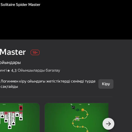
Solitaire Spider Master
 Master
18+
 ойындары
ингі
Ойыншыларды бағалау
4,3
Логинмен кіру ойындағы жетістіктерді сенімді түрде
Кіру
Бас тарту
сақтайды
Solitaire Spider
18+
Master
Citigo
Карталық
Үстел ойындары