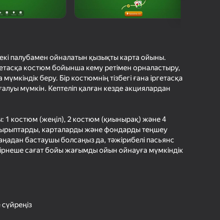
с Ойындарының Рейтингі
шыларды бағалау
іру
Кіру
етістіктерді
рде сақтайды
r-екі палубамен ойналатын қызықты карта ойыны.
ргетасқа костюм бойынша кему ретімен орналастыру,
Жүктеу
Ойнау
мүмкіндік беру. Бір костюмнің тізбегі ғана іргетасқа
қозғалуы мүмкін. Кептеліп қалған кезде акциялардан
ы: 1 костюм (жеңіл), 2 костюм (қиынырақ) және 4
Ойын туралы толығырақ
ақырыптарды, карталарды және фондарды теңшеу
жаңадан бастаушы болсаңыз да, тәжірибелі пасьянс
ге бірнеше сағат бойы жағымды ойын ойнауға мүмкіндік
 сүйреңіз