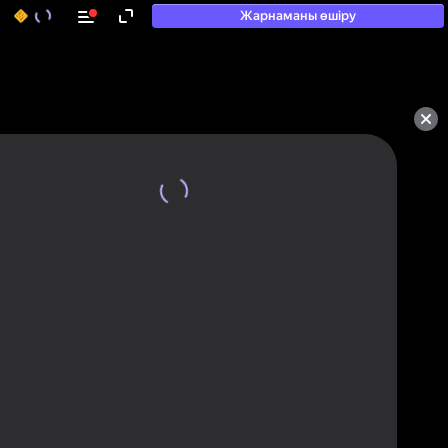
Жарнаманы өшіру
50+ топ ойындар, олармен

ойнайды, тіпті

«ойнамайтындар» да
Қарау