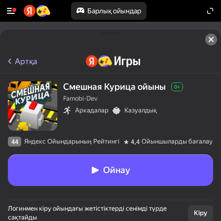
Барлық ойындар
Артқа
Смешная Курица ойыны
0+
Famobi-Dev
Аркадалар
Казуалдық
Яндекс Ойындарының Рейтингі
Ойыншыларды бағалау
44
4,4
Ойнау
Логинмен кіру ойындағы жетістіктерді сенімді түрде
Кіру
сақтайды