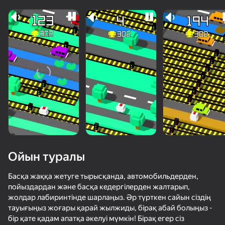
Ойын туралы
Басқа жаққа жетуге тырысқанда, автомобильдерден,
пойыздардан және басқа кедергілерден жалтарып,
жолдар лабиринтінде шарлаңыз. Әр түрткен сайын сіздің
76
62
73
тауығыңыз жоғары қарай жылжиды, бірақ абай болыңыз -
Дорожная Империя
Ускользни от Лазера
Управляй Толпой
бір қате қадам апатқа әкелуі мүмкін! Бірақ егер сіз