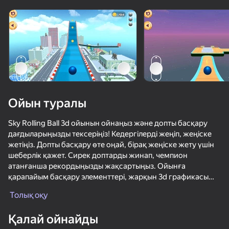
Құрылғыны бұрыңыз
Ойын тек көлденең
бағдарда ғана істейді
Ойын туралы
Sky Rolling Ball 3d ойынын ойнаңыз және допты басқару
дағдыларыңызды тексеріңіз! Кедергілерді жеңіп, жеңіске
жетіңіз. Допты басқару өте оңай, бірақ жеңіске жету үшін
шеберлік қажет. Сирек доптарды жинап, чемпион
атанғанша рекордыңызды жақсартыңыз. Ойынға
қарапайым басқару элементтері, жарқын 3d графикасы
ОЙНАУ
және жинауға болатын көптеген шар мұқабалары кіреді.
Толық оқу
56
59
36
Қалай ойнайды
Соревнование По Мячу
МКАД: вклинься в поток
Геометри Даш: 2.2 Волна Челлендж!
Apple Worm