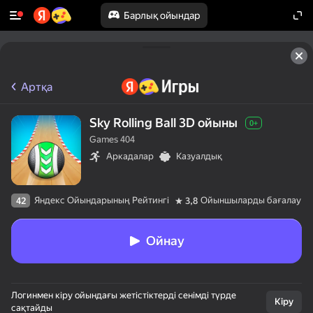
Барлық ойындар
Артқа
Sky Rolling Ball 3D ойыны
0+
Games 404
Аркадалар
Казуалдық
Яндекс Ойындарының Рейтингі
Ойыншыларды бағалау
42
3,8
Ойнау
Логинмен кіру ойындағы жетістіктерді сенімді түрде
Кіру
сақтайды