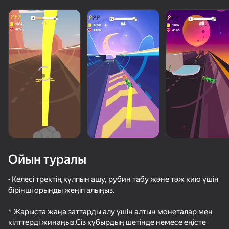
Ойын туралы
• Келесі тректің құлпын ашу, рубин табу және тәж кию үшін
бірінші орынды жеңіп алыңыз.
56
50+ топ ойындар, оларды ойнайды

34
48
* Жарыста жаңа заттарды алу үшін алтын монеталар мен
тіпті «ойнамайтын» адамдар да
Неоновый Попрыгунчик
Быстрый и Толстый
Красный Шарик Убегает
Сломай Ме
кілттерді жинаңыз.Сіз құбырдың шетінде немесе еңісте