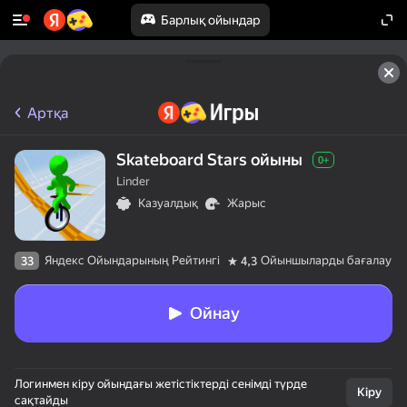
Барлық ойындар
Артқа
Skateboard Stars ойыны
0+
Linder
Казуалдық
Жарыс
Яндекс Ойындарының Рейтингі
Ойыншыларды бағалау
33
4,3
Ойнау
Логинмен кіру ойындағы жетістіктерді сенімді түрде
Кіру
сақтайды