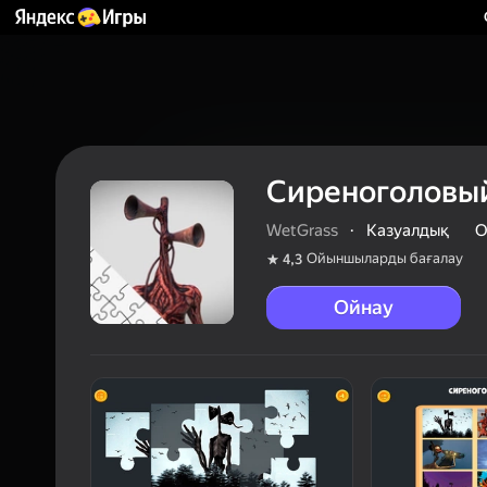
Сиреноголовый
WetGrass
·
Казуалдық
О
Ойыншыларды бағалау
4,3
Ойнау