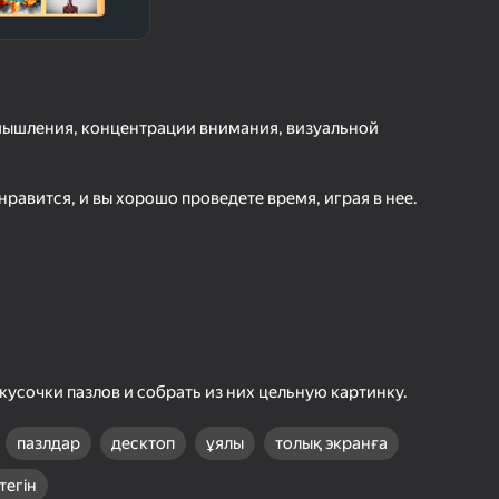
шыларды бағалау
іру
Кіру
етістіктерді
рде сақтайды
мышления, концентрации внимания, визуальной
Ойнау
нравится, и вы хорошо проведете время, играя в нее.
Ойын туралы толығырақ
кусочки пазлов и собрать из них цельную картинку.
пазлдар
десктоп
ұялы
толық экранға
тегін