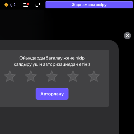
Жарнаманы өшіру
50+ топ ойындар, олармен

ойнайды, тіпті

«ойнамайтындар» да
Ойындарды бағалау және пікір
қалдыру үшін авторизациядан өтіңіз
Авторлану
Қарау