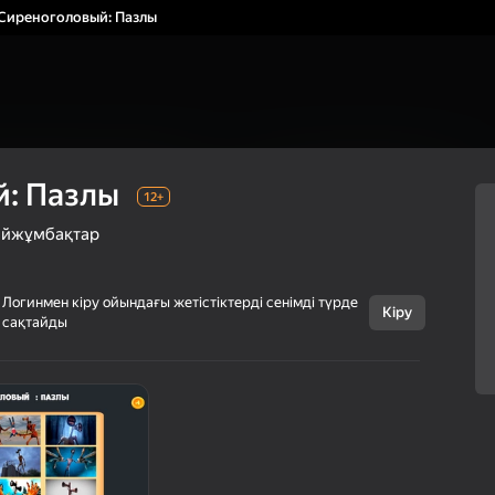
Сиреноголовый: Пазлы
: Пазлы
12+
йжұмбақтар
Логинмен кіру ойындағы жетістіктерді сенімді түрде
Кіру
сақтайды
Бас тарту
Сиреноголовый:
12+
Пазлы
WetGrass
Казуалдық
Ойжұмбақтар