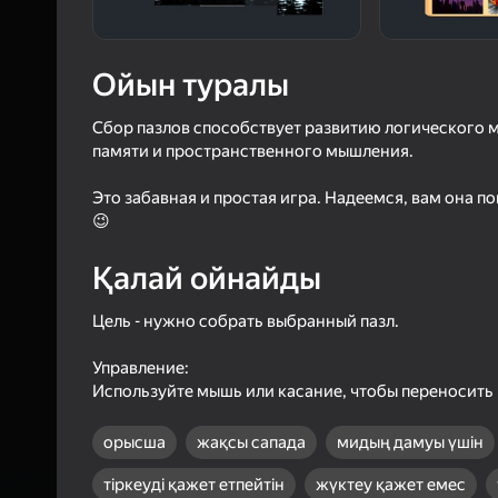
4,3
Ойын
Логинмен к
Ойын туралы
ойындағы ж
сенімді тү
Сбор пазлов способствует развитию логического 
памяти и пространственного мышления.
Это забавная и простая игра. Надеемся, вам она по
😉
Қалай ойнайды
Цель - нужно собрать выбранный пазл.
Управление:
Используйте мышь или касание, чтобы переносить 
орысша
жақсы сапада
мидың дамуы үшін
тіркеуді қажет етпейтін
жүктеу қажет емес