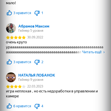
26
42
58
Мой Поющий
Incredibox Xrun
Ласточки - Куча
Брейнрот 300%
пазлов
Оригинал
18+
51
12
Пайетки Симулятор
Месть Кальмарам -
Проклятая дорога
Цвета по Номерам
Рэгдолл Шоу!
1
2
3
4
5
Соңы