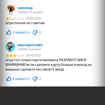
Әзірлеушілерге
Онлайн ойын жасақтаушыларды
Яндекс Игры сервисімен жұмыс
жасауға шақырамыз
Толығырақ
Пайдаланушы келісімі
Құпиялылық саясаты
Техникалық қолдау