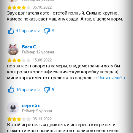
Адмирал
19
52
67
Эволюция Dandy
Sprunki Interactive
Заплатки - Куча
World
пазлов
63
49
75
Страйк: шутер
Superflight
Поиск предметов:
Улики и тайны