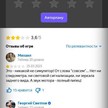
38
38
43
Авторлану
Мастер Блоков
Бои Старр
Лапки и Наряды
72
Slime & Drop
Игра на память:
Зомботрон
Квадратный вызов
Перезагрузка
59
49
Морской бой
Мой питомец Пебл
Лабубу: Купи Всех!