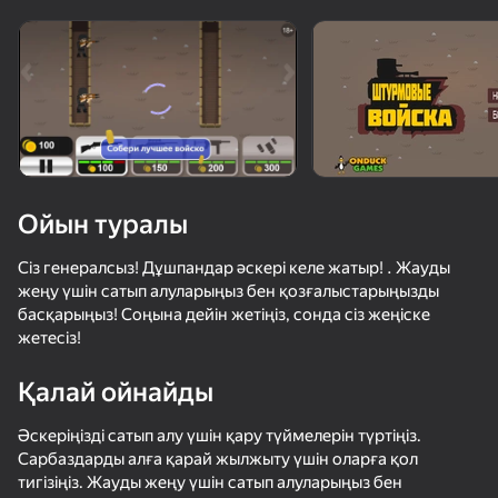
Құрылғыны бұрыңыз
Ойын тек көлденең
бағдарда ғана істейді
Ойын туралы
Сіз генералсыз! Дұшпандар әскері келе жатыр! . Жауды
жеңу үшін сатып алуларыңыз бен қозғалыстарыңызды
басқарыңыз! Соңына дейін жетіңіз, сонда сіз жеңіске
жетесіз!
Қалай ойнайды
ОЙНАУ
Әскеріңізді сатып алу үшін қару түймелерін түртіңіз.
75
67
67
63
Сарбаздарды алға қарай жылжыту үшін оларға қол
Зов битвы
Арена: Онлайн Шутер
Создавай Оружие
КС 2 Коман
тигізіңіз. Жауды жеңу үшін сатып алуларыңыз бен