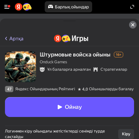
Барлық ойындар
Артқа
Штурмовые войска ойыны
16+
Onduck Games
Ұл балаларға арналған
Стратегиялар
Яндекс Ойындарының Рейтингі
Ойыншыларды бағалау
47
4,0
Ойнау
Логинмен кіру ойындағы жетістіктерді сенімді түрде
Кіру
сақтайды