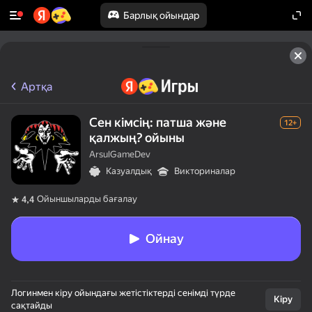
Барлық ойындар
Артқа
Сен кімсің: патша және
12+
қалжың? ойыны
ArsulGameDev
Казуалдық
Викториналар
Ойыншыларды бағалау
4,4
Ойнау
Логинмен кіру ойындағы жетістіктерді сенімді түрде
Кіру
сақтайды