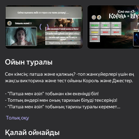
Құрылғыны бұрыңыз
Ойын тек көлденең
бағдарда ғана істейді
Ойын туралы
Сен кімсің: патша және қалжың? -топ жанкүйерлері үшін ең
жақсы викторина және тест ойыны Король және Джестер.
- "Патша мен әзіл" тобынан кім екеніңді біл!
- Топтың әндері мен оның тарихын білуді тексеріңіз!
- "Патша мен әзіл" тобының тарихы туралы керемет
ОЙНАУ
фактілерді біліңіз!
Толық оқу
- Әр түрлі сұрақтарға толы 7 қызықты деңгейден өтіңіз!
61
41
49
Қалай ойнайды
Бұл сынақты тек "Король және әзілқой" тобының нағыз
Слияние Geometry dash
furryMGEHorror
Стань Сильнейшим
Stack Fire Ba