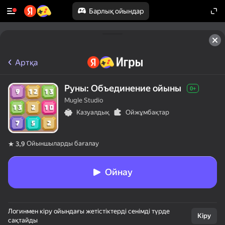
Барлық ойындар
Артқа
Руны: Объединение ойыны
0+
Mugle Studio
Казуалдық
Ойжұмбақтар
Ойыншыларды бағалау
3,9
Ойнау
Логинмен кіру ойындағы жетістіктерді сенімді түрде
Кіру
сақтайды