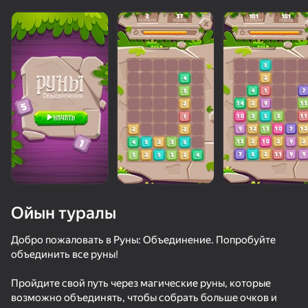
Ойын туралы
Добро пожаловать в Руны: Объединение. Попробуйте
объединить все руны!
61
51
83
72
Пройдите свой путь через магические руны, которые
2048: Блоктарды қос
Block Blast
Блок Бласт 2048
2048 кубики
возможно объединять, чтобы собрать больше очков и