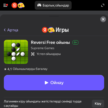
Барлық ойындар
Артқа
Reversi Free ойыны
0+
Supreme Games
Үстел ойындары
Ойыншыларды бағалау
4,1
Ойнау
Логинмен кіру ойындағы жетістіктерді сенімді түрде
Кіру
сақтайды