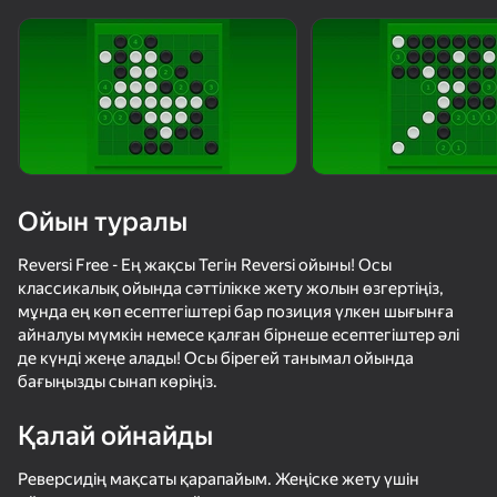
Жүктеу
Ойын туралы
Reversi Free - Ең жақсы Тегін Reversi ойыны! Осы
классикалық ойында сәттілікке жету жолын өзгертіңіз,
мұнда ең көп есептегіштері бар позиция үлкен шығынға
айналуы мүмкін немесе қалған бірнеше есептегіштер әлі
де күнді жеңе алады! Осы бірегей танымал ойында
бағыңызды сынап көріңіз.
Қалай ойнайды
Реверсидің мақсаты қарапайым. Жеңіске жету үшін