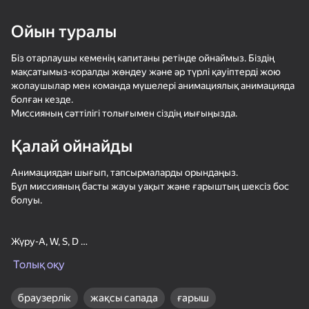
Ойын туралы
Масон тренажері-
Цветные Пазлы:
Майн рыбалка
Main MOD!
Собери Палитру
Біз отарлаушы кеменің капитаны ретінде ойнаймыз. Біздің
мақсатымыз-коралды жөндеу және әр түрлі қауіптерді жою
жолаушылар мен команда мүшелері анимациялық анимацияда
болған кезде.
Миссияның сәттілігі толығымен сіздің иығыңызда.
Қалай ойнайды
25
56
58
Бір блок симуляторы
Волны - Куча пазлов
Робби: Стань
Анимациядан шығып, тапсырмаларды орындаңыз.
- Майн
Шахтёром!
Бұл миссияның басты жауы уақыт және ғарыштың шексіз бос
модификациясы!
болуы.
Жүру-A, W, S, D
Толық оқу
Жүгіру-Shift
33
30
+ A,W,S,D
Могучий Драконий
Спрунки Бокс - Бей
Удивительные
браузерлік
жақсы сапада
ғарыш
Захватчик
Рэгдолы в 3D
картинки. Раскраска