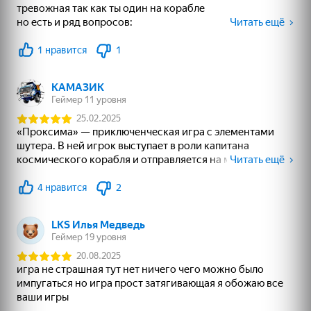
26
42
58
Мой Поющий
Incredibox Xrun
Ласточки - Куча
Брейнрот 300%
пазлов
Оригинал
18+
51
14
Пайетки Симулятор
Месть Кальмарам -
Проклятая дорога
Цвета по Номерам
Рэгдолл Шоу!
1
2
3
4
5
Соңы