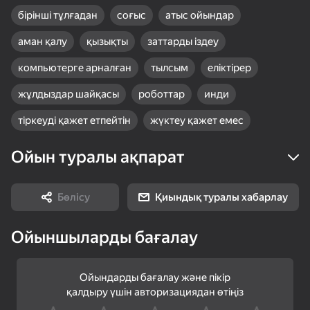
Секіру-бос орын
по номерам
бірінші тұлғадан
соғыс
атыс ойындар
Кідірту-Tab
аман қалу
қызықты
заттарды іздеу
Қаруды ауыстыру -
компьютерге арналған
тылсым
еліктірер
тінтуір дөңгелегі,
немесе E пернесі
жұлдыздар шайқасы
роботтар
инди
34
50
Тінтуірдің сол жақ батырмасы -
Block Puzzle Цветные
Метание Ножей 2D
Мой питомец Шелли
тіркеуді қажет етпейтін
жүктеу қажет емес
Пазлы
заттармен өзара әрекеттесу/
ату
Ойын туралы ақпарат
Бөлісу
Қиындық туралы хабарлау
18+
55
Ойыншыларды бағалау
Ступеньки Куча
Брейнрот: Ферма
Dandy world:
пазлов
Чудес
Эволюция - Проверь
телефон!
Ойындарды бағалау және пікір
қалдыру үшін авторизациядан өтіңіз