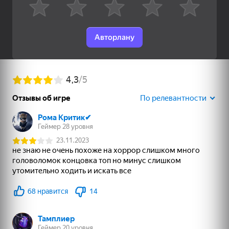
37
37
37
Авторлану
Мастер Блоков
Бои Старр
Лапки и Наряды
72
Slime & Drop
Игра на память:
Зомботрон
Квадратный вызов
Перезагрузка
59
49
Морской бой
Мой питомец Пебл
Лабубу: Купи Всех!