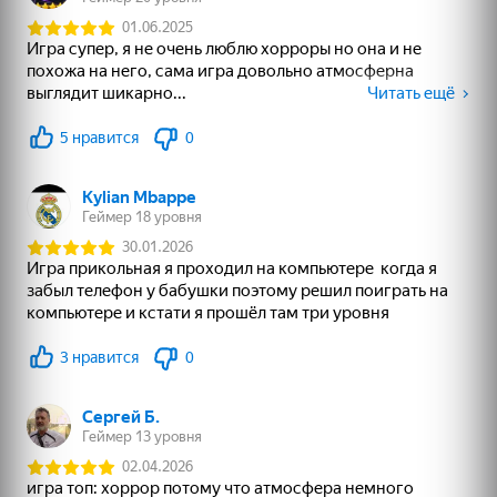
Адмирал
23
52
67
Эволюция Dandy
Sprunki Interactive
Заплатки - Куча
World
пазлов
63
49
75
Страйк: шутер
Superflight
Поиск предметов:
Улики и тайны