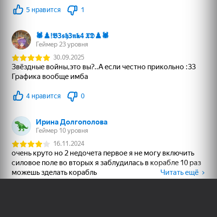
Әзірлеушілерге
Онлайн ойын жасақтаушыларды
Яндекс Игры сервисімен жұмыс
жасауға шақырамыз
Толығырақ
Пайдаланушы келісімі
Құпиялылық саясаты
Техникалық қолдау