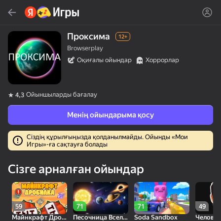
Табу
Ойын немесе жанрды тауып алу
Проксима
12+
Browserplay
Яндекс Игры
Оқиғалы ойындар
Хоррорлар
Кеңес береміз
Ойыншыларды бағалау
4,3
Менің ойындарыма қосу
Сіздің құрылғыңызда қолданылмайды. Ойынды «Мои
Игры»-ға сақтауға болады
18+
30
50
Милые Плитки: Puzzle
Кликер "Великий из
МГЕ Статус
Сізге арналған ойындар
бродячих псов"
59
71
71
49
Майнкрафт Дробилка
Песочница Вселенная
Soda Sandbox