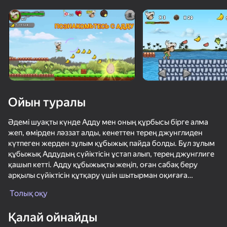
Құрылғыны бұрыңыз
Ойын тек көлденең
бағдарда ғана істейді
Ойын туралы
Әдемі шуақты күнде Адду мен оның құрбысы бірге алма
жеп, өмірден ләззат алды, кенеттен терең джунглиден
күтпеген жерден зұлым құбыжық пайда болды. Бұл зұлым
құбыжық Аддудың сүйіктісін ұстап алып, терең джунглиге
қашып кетті. Адду құбыжықты жеңіп, оған сабақ беру
арқылы сүйіктісін құтқару үшін шытырман оқиғаға
ОЙНАУ
аттанады.
Толық оқу
48
35
48
53
Ерекшеліктері :
Қалай ойнайды
Fat OR Thin
+ Классикалық геймплей
Тверк гонка: Перейди мост
Crazy Roll
Mario Dash