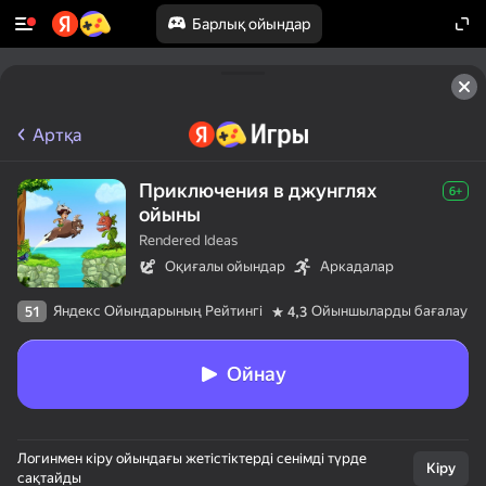
Барлық ойындар
Артқа
Приключения в джунглях
6+
ойыны
Rendered Ideas
Оқиғалы ойындар
Аркадалар
Яндекс Ойындарының Рейтингі
Ойыншыларды бағалау
51
4,3
Ойнау
Логинмен кіру ойындағы жетістіктерді сенімді түрде
Кіру
сақтайды