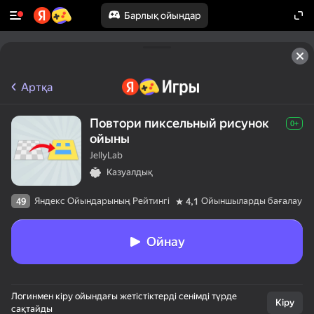
Барлық ойындар
Артқа
Повтори пиксельный рисунок
0+
ойыны
JellyLab
Казуалдық
Яндекс Ойындарының Рейтингі
Ойыншыларды бағалау
49
4,1
Ойнау
Логинмен кіру ойындағы жетістіктерді сенімді түрде
Кіру
сақтайды