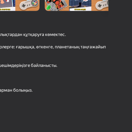
с Ойындарының Рейтингі
шыларды бағалау
іру
Кіру
етістіктерді
рде сақтайды
лықтардан құтқаруға көмектес.
Ойнау
жерлерге: ғарышқа, өткенге, планетаның таңғажайып
 шешімдеріңізге байланысты.
Ойын туралы толығырақ
арман болыңыз.