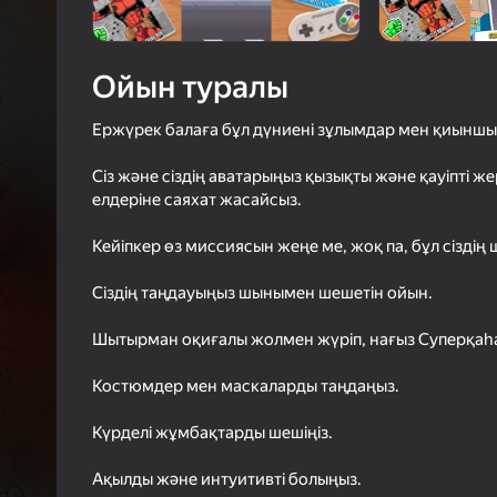
66
Яндек
4,0
Ойын
Логинмен к
Ойын туралы
ойындағы ж
сенімді тү
Ержүрек балаға бұл дүниені зұлымдар мен қиыншы
Сіз және сіздің аватарыңыз қызықты және қауіпті 
елдеріне саяхат жасайсыз.
Кейіпкер өз миссиясын жеңе ме, жоқ па, бұл сіздің
Сіздің таңдауыңыз шынымен шешетін ойын.
Шытырман оқиғалы жолмен жүріп, нағыз Суперқаһ
Костюмдер мен маскаларды таңдаңыз.
Күрделі жұмбақтарды шешіңіз.
Ақылды және интуитивті болыңыз.