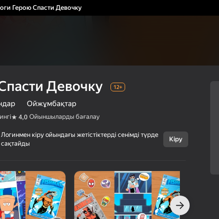
оги Герою Спасти Девочку
Спасти Девочку
12+
ндар
Ойжұмбақтар
ингі
Ойыншыларды бағалау
4,0
Логинмен кіру ойындағы жетістіктерді сенімді түрде
Кіру
Бас тарту
сақтайды
Помоги Герою
12+
Спасти Девочку
AA2G1LtdS
Оқиғалы ойындар
Ойжұмбақтар