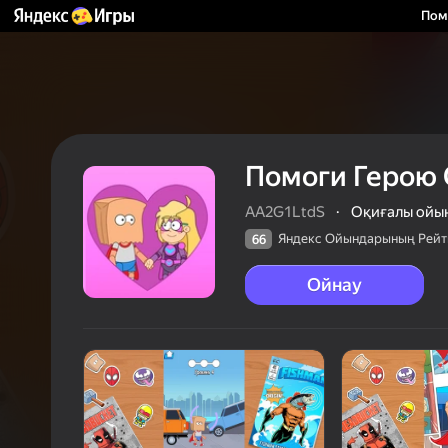
Пом
Помоги Герою 
AA2G1LtdS
·
Оқиғалы ойы
Яндекс Ойындарының Рейт
66
Ойнау