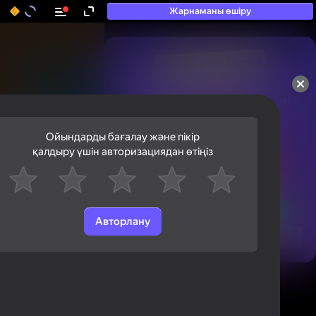
Жарнаманы өшіру
50+ топ ойындар, олармен

ойнайды, тіпті

«ойнамайтындар» да
Ойындарды бағалау және пікір
қалдыру үшін авторизациядан өтіңіз
Авторлану
Қарау