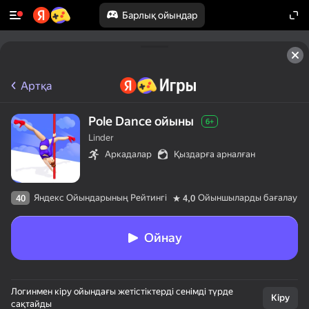
Барлық ойындар
Артқа
Pole Dance ойыны
6+
Linder
Аркадалар
Қыздарға арналған
Яндекс Ойындарының Рейтингі
Ойыншыларды бағалау
40
4,0
Ойнау
Логинмен кіру ойындағы жетістіктерді сенімді түрде
Кіру
сақтайды