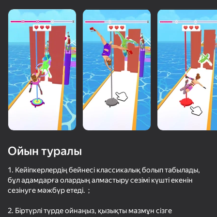
Ойын туралы
1. Кейіпкерлердің бейнесі классикалық болып табылады,
бұл адамдарға олардың алмастыру сезімі күшті екенін
сезінуге мәжбүр етеді.；
62
50+ топ ойындар, оларды ойнайды

65
66
57
тіпті «ойнамайтын» адамдар да
Крути Сальто
Extreme Flip
Крути Сальтухи
Сальто на б
2. Біртүрлі түрде ойнаңыз, қызықты мазмұн сізге