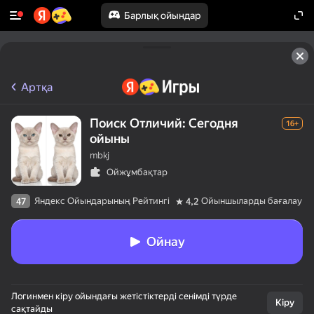
Барлық ойындар
Артқа
Поиск Отличий: Сегодня
16+
ойыны
mbkj
Ойжұмбақтар
Яндекс Ойындарының Рейтингі
Ойыншыларды бағалау
47
4,2
Ойнау
Логинмен кіру ойындағы жетістіктерді сенімді түрде
Кіру
сақтайды