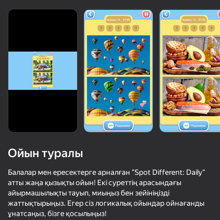
Ойын туралы
Балалар мен ересектерге арналған "Spot Different: Daily"
атты жаңа қызықты ойын! Екі суреттің арасындағы
айырмашылықты тауып, миыңыз бен зейініңізді
71
50+ топ ойындар, оларды ойнайды

55
85
61
жаттықтырыңыз. Егер сіз логикалық ойындар ойнағанды
тіпті «ойнамайтын» адамдар да
Кот в Желтом
Позвони Sprunki Incredibox сейчас!
Котодоку: Котики и Логика
ұнатсаңыз, бізге қосылыңыз!