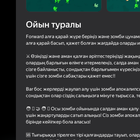
4,1
Ойын
Логинмен к
Ойын туралы
ойындағы ж
сенімді тү
Forward алға қарай жүре беріңіз және зомби цунами
алға қарай басып, қажет болған жағдайда оларды 
⚔️ Өзіңізді және аман қалған әріптестеріңізді жақ
олардың барлығын өлімге итермелеңіз, салда аман қ
сізге байланысты, сондықтан барлығымен күресіңіз
үшін сізге зомби сабақтары қажет емес!!
Bar️ бос жерлерді жаулап алу үшін зомби апокалипси
сондықтан олар сіздің салыңызға мінуге тырысса, те
🧑 🏻 🤝 🧑 🏻 Осы зомби ойынында салдан аман қа
үшін жаңартуларды сатып алыңыз! Сіз зомби апока
бірінде кейіпкер бола аласыз!
🆘 Тығырыққа тірелген тірі қалғандарды тауып, ола