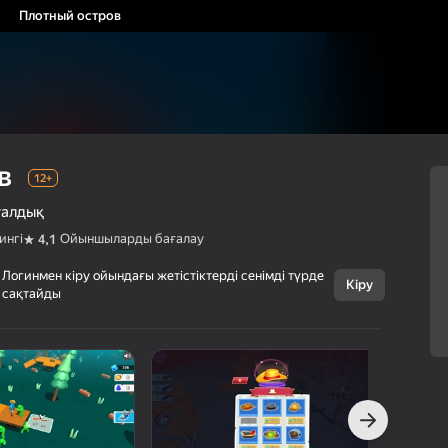
Плотный остров
в
12+
уалдық
ингі
Ойыншыларды бағалау
4,1
Логинмен кіру ойындағы жетістіктерді сенімді түрде
Кіру
сақтайды
Бас тарту
Плотный остров
12+
Ohayo
Боевиктер
Казуалдық
с Ойындарының Рейтингі