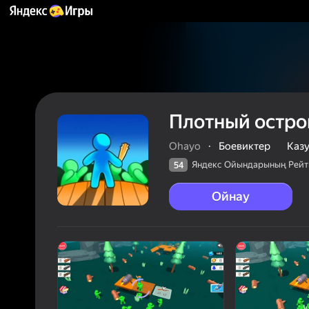
Плотный остро
Ohayo
·
Боевиктер
Каз
Яндекс Ойындарының Рейт
54
Ойнау
54
Яндек