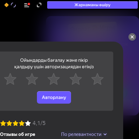
Жарнаманы өшіру
50+ топ ойындар, олармен

ойнайды, тіпті

«ойнамайтындар» да
Ойындарды бағалау және пікір
қалдыру үшін авторизациядан өтіңіз
Авторлану
Қарау