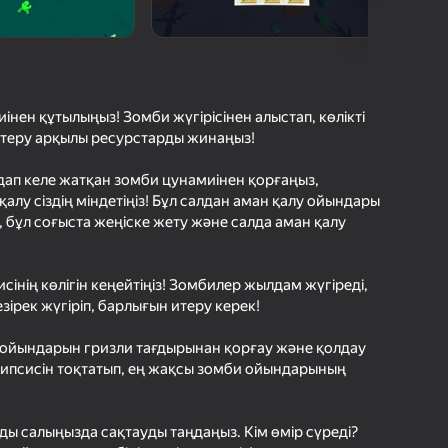
шыларды бағалау
іру
Кіру
етістіктерді
рде сақтайды
інен құтылыңыз! Зомби жүгірісінен алыстап, көлікті
итеру арқылы ресурстарды жинаңыз!
Ойнау
ындап келе жатқан зомби цунамиінен қорғаңыз,
алу сіздің міндетіңіз! Бұл салдан аман қалу ойындары
, бұл соғыста жеңіске жету және салда аман қалу
Ойын туралы толығырақ
сінің көлігін кеңейтіңіз! Зомбилер жылдам жүгіреді,
зірек жүгіріп, барлығын итеру керек!
лу ойындарын гризли тағдырынан қорғау және қолдау
липсисін тоқтатып, ең жақсы зомби ойындарының
рды салыңызда сақтауды таңдаңыз. Кім өмір сүреді?