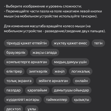
по номерам
- Выберите изображение и уровень сложности;
- Перемещайте части пазла на поле нажатием левой кнопки
мыши (на мобильном устройстве используйте тачскрин).
Для изменения масштаба вращайте колесо мыши (на
мобильном устройстве - разведение/сведение двух пальцев).
34
50
Block Puzzle Цветные
Метание Ножей 2D
Мой питомец Шелли
тіркеуді қажет етпейтін
жүктеу қажет емес
тегін
Пазлы
браузерлік
жақсы сапада
компьютерге арналған
мидың дамуы үшін
еліктірер
зияткерлік
жеңіл
логикалық
18+
56
толық экранға
зейінге арналған
онлайн
Ступеньки Куча
Брейнрот: Ферма
Dandy world:
пазлов
Чудес
Эволюция - Проверь
пазлдар
қарапайым
дамытушы ойындар
телефон!
күрделілігі жоғары
таймкиллер
қызықты
десктоп
ұялы