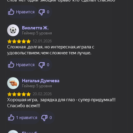
26
42
58
Мой Поющий
Incredibox Xrun
Ласточки - Куча
Брейнрот 300%
пазлов
Оригинал
18+
51
12
Пайетки Симулятор
Месть Кальмарам -
Проклятая дорога
Цвета по Номерам
Рэгдолл Шоу!
1
2
3
4
5
Соңы