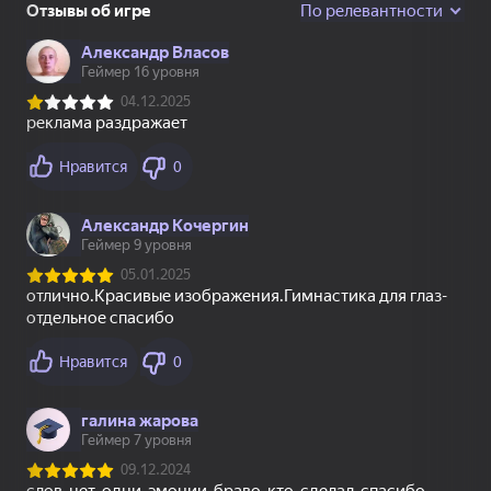
Адмирал
19
52
67
Эволюция Dandy
Sprunki Interactive
Заплатки - Куча
World
пазлов
63
49
75
Страйк: шутер
Superflight
Поиск предметов:
Улики и тайны