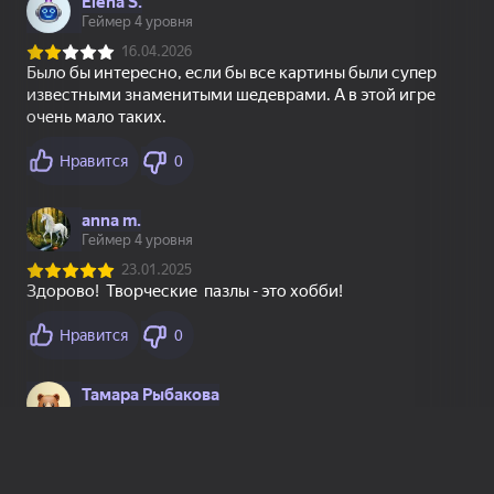
Әзірлеушілерге
Онлайн ойын жасақтаушыларды
Яндекс Игры сервисімен жұмыс
жасауға шақырамыз
Толығырақ
Пайдаланушы келісімі
Құпиялылық саясаты
Техникалық қолдау