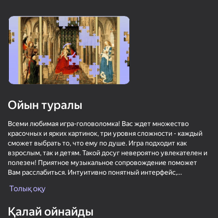
Масон тренажері-
Цветные Пазлы:
Майн рыбалка
Main MOD!
Собери Палитру
Ойын туралы
24
55
58
Бір блок симуляторы
Волны - Куча пазлов
Робби: Стань
Всеми любимая игра-головоломка! Вас ждет множество
- Майн
Шахтёром!
красочных и ярких картинок, три уровня сложности - каждый
модификациясы!
сможет выбрать то, что ему по душе. Игра подходит как
взрослым, так и детям. Такой досуг невероятно увлекателен и
полезен! Приятное музыкальное сопровождение поможет
Вам расслабиться. Интуитивно понятный интерфейс,
возможность выбора фона, наличие образца изображения -
Толық оқу
это все, что нужно для комфортной игры!
33
29
Могучий Драконий
Спрунки Бокс - Бей
Удивительные
Қалай ойнайды
Захватчик
Рэгдолы в 3D
картинки. Раскраска