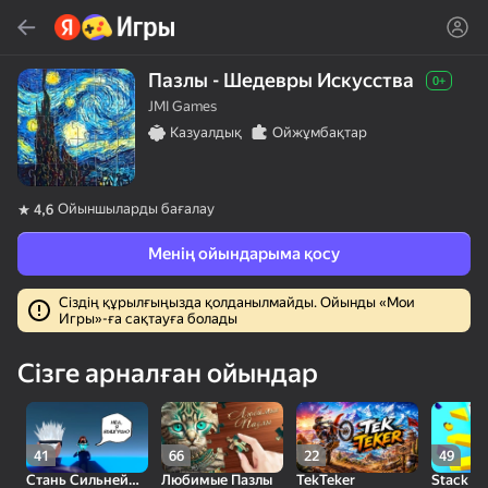
Табу
Ойын немесе жанрды тауып алу
Пазлы - Шедевры Искусства
0+
JMI Games
Яндекс Игры
Казуалдық
Ойжұмбақтар
Кеңес береміз
Ойыншыларды бағалау
4,6
Менің ойындарыма қосу
Сіздің құрылғыңызда қолданылмайды. Ойынды «Мои
Игры»-ға сақтауға болады
18+
30
50
Милые Плитки: Puzzle
Кликер "Великий из
МГЕ Статус
Сізге арналған ойындар
бродячих псов"
41
66
22
49
Стань Сильнейшим
Любимые Пазлы
TekTeker
Stack Fir