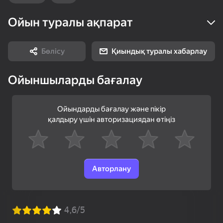
Ойын туралы ақпарат
38
38
43
Мастер Блоков
Бои Старр
Лапки и Наряды
Бөлісу
Қиындық туралы хабарлау
Ойыншыларды бағалау
Ойындарды бағалау және пікір
72
қалдыру үшін авторизациядан өтіңіз
Slime & Drop
Игра на память:
Зомботрон
Квадратный вызов
Перезагрузка
Авторлану
59
49
Морской бой
Мой питомец Пебл
Лабубу: Купи Всех!