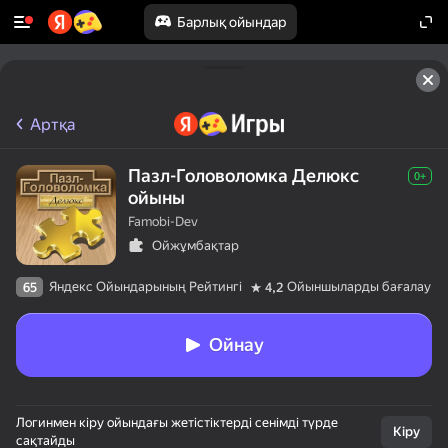
Барлық ойындар
Артқа
Пазл-Головоломка Делюкс
0+
ойыны
Famobi-Dev
Ойжұмбақтар
Яндекс Ойындарының Рейтингі
Ойыншыларды бағалау
65
4,2
Ойнау
Логинмен кіру ойындағы жетістіктерді сенімді түрде
Кіру
сақтайды