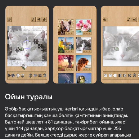
Ойын туралы
Әрбір басқатырғыштың үш негізгі қиындығы бар, олар
басқатырғыштың қанша бөлігін қамтитынын анықтайды.
Бұл оңай шешілетін 81 данадан, тәжірибелі ойыншылар
34
56
56
үшін 144 данадан, хардкор басқатырғыштар үшін 256
Быстрый и Толстый
Супер Стрелка: Поехали!
Неоновый Попрыгунчик
Вордис
данаға дейін. Бөлшектерді дұрыс жерге сүйреп апарыңыз