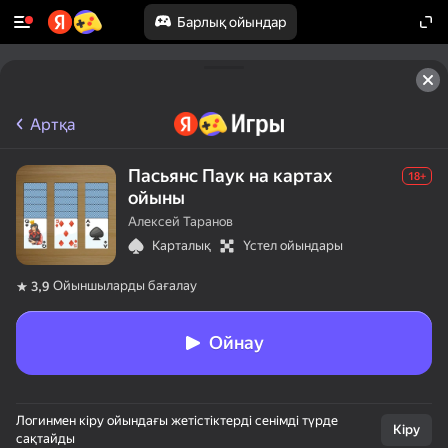
Барлық ойындар
Артқа
Пасьянс Паук на картах
18+
ойыны
Алексей Таранов
Карталық
Үстел ойындары
Ойыншыларды бағалау
3,9
Ойнау
Логинмен кіру ойындағы жетістіктерді сенімді түрде
Кіру
сақтайды