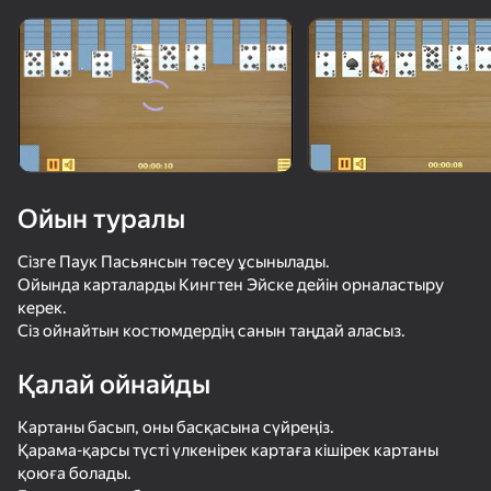
Құрылғыны бұрыңыз
Ойын тек көлденең
бағдарда ғана істейді
Ойын туралы
Сізге Паук Пасьянсын төсеу ұсынылады.
Ойында карталарды Кингтен Эйске дейін орналастыру
керек.
Сіз ойнайтын костюмдердің санын таңдай аласыз.
Қалай ойнайды
ОЙНАУ
Картаны басып, оны басқасына сүйреңіз.
84
74
53
70
Қарама-қарсы түсті үлкенірек картаға кішірек картаны
Solitaire Classic Klondike
Косынка 2025
Will it Crush? Кликер Дробилка
Косынка: па
қоюға болады.