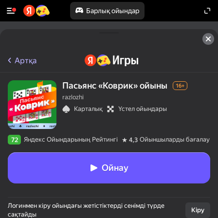
Барлық ойындар
Артқа
Пасьянс «Коврик» ойыны
16+
razlozhi
Карталық
Үстел ойындары
Яндекс Ойындарының Рейтингі
Ойыншыларды бағалау
72
4,3
Ойнау
Логинмен кіру ойындағы жетістіктерді сенімді түрде
Кіру
сақтайды