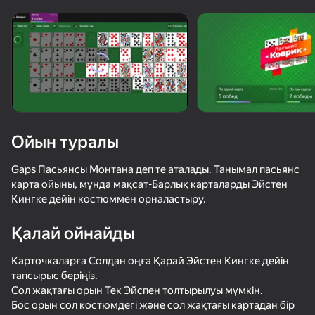
Құрылғыны бұрыңыз
Ойын тек көлденең
бағдарда ғана істейді
Ойын туралы
Gaps Пасьянсы Монтана деп те аталады. Танымал пасьянс
карта ойыны, мұнда мақсат-Барлық карталарды Эйстен
Кингке дейін костюммен орналастыру.
Қалай ойнайды
ОЙНАУ
Карточкаларға Солдан оңға Қарай Эйстен Кингке дейін
тапсырыс беріңіз.
75
86
83
Сол жақтағы орын Тек Эйспен толтырылуы мүмкін.
Судоку
ФутДрафт
Block Blast 2048
Пасьянс Сл
Бос орын сол костюмдегі және сол жақтағы картадан бір